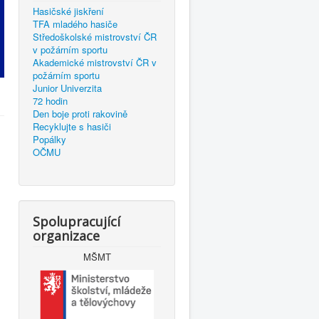
Hasičské jiskření
TFA mladého hasiče
Středoškolské mistrovství ČR
v požárním sportu
Akademické mistrovství ČR v
požárním sportu
Junior Univerzita
72 hodin
Den boje proti rakovině
Recyklujte s hasiči
Popálky
OČMU
Spolupracující
organizace
MŠMT