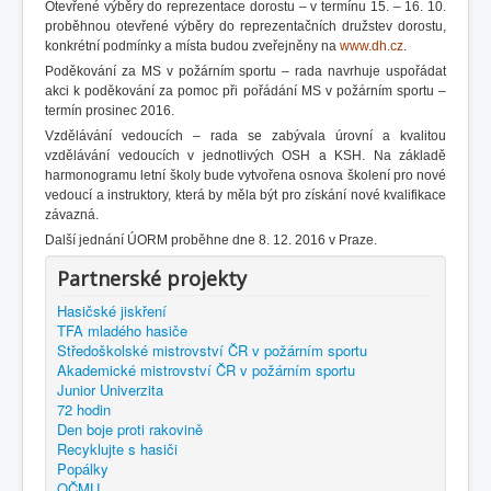
Otevřené výběry do reprezentace dorostu – v termínu 15. – 16. 10.
proběhnou otevřené výběry do reprezentačních družstev dorostu,
konkrétní podmínky a místa budou zveřejněny na
www.dh.cz
.
Poděkování za MS v požárním sportu – rada navrhuje uspořádat
akci k poděkování za pomoc při pořádání MS v požárním sportu –
termín prosinec 2016.
Vzdělávání vedoucích – rada se zabývala úrovní a kvalitou
vzdělávání vedoucích v jednotlivých OSH a KSH. Na základě
harmonogramu letní školy bude vytvořena osnova školení pro nové
vedoucí a instruktory, která by měla být pro získání nové kvalifikace
závazná.
Další jednání ÚORM proběhne dne 8. 12. 2016 v Praze.
Partnerské projekty
Hasičské jiskření
TFA mladého hasiče
Středoškolské mistrovství ČR v požárním sportu
Akademické mistrovství ČR v požárním sportu
Junior Univerzita
72 hodin
Den boje proti rakovině
Recyklujte s hasiči
Popálky
OČMU