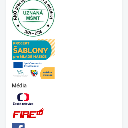
Média
-