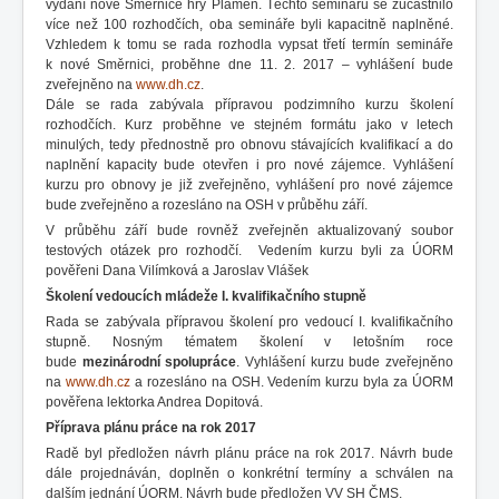
vydání nové Směrnice hry Plamen. Těchto seminářů se zúčastnilo
více než 100 rozhodčích, oba semináře byli kapacitně naplněné.
Vzhledem k tomu se rada rozhodla vypsat třetí termín semináře
k nové Směrnici, proběhne dne 11. 2. 2017 – vyhlášení bude
zveřejněno na
www.dh.cz
.
Dále se rada zabývala přípravou podzimního kurzu školení
rozhodčích. Kurz proběhne ve stejném formátu jako v letech
minulých, tedy přednostně pro obnovu stávajících kvalifikací a do
naplnění kapacity bude otevřen i pro nové zájemce. Vyhlášení
kurzu pro obnovy je již zveřejněno, vyhlášení pro nové zájemce
bude zveřejněno a rozesláno na OSH v průběhu září.
V průběhu září bude rovněž zveřejněn aktualizovaný soubor
testových otázek pro rozhodčí. Vedením kurzu byli za ÚORM
pověřeni Dana Vilímková a Jaroslav Vlášek
Školení vedoucích mládeže I. kvalifikačního stupně
Rada se zabývala přípravou školení pro vedoucí I. kvalifikačního
stupně. Nosným tématem školení v letošním roce
bude
mezinárodní spolupráce
. Vyhlášení kurzu bude zveřejněno
na
www.dh.cz
a rozesláno na OSH. Vedením kurzu byla za ÚORM
pověřena lektorka Andrea Dopitová.
Příprava plánu práce na rok 2017
Radě byl předložen návrh plánu práce na rok 2017. Návrh bude
dále projednáván, doplněn o konkrétní termíny a schválen na
dalším jednání ÚORM. Návrh bude předložen VV SH ČMS.