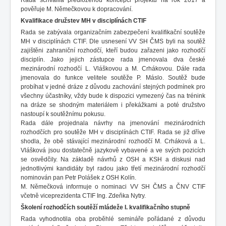
pověřuje M. Němečkovou k dopracování.
Kvalifikace družstev MH v disciplínách CTIF
Rada se zabývala organizačním zabezpečení kvalifikační soutěže
MH v disciplínách CTIF. Dle usnesení VV SH ČMS byli na soutěž
zajištěni zahraniční rozhodčí, kteří budou zařazeni jako rozhodčí
disciplín. Jako jejich zástupce rada jmenovala dva české
mezinárodní rozhodčí L. Vláškovou a M. Crhákovou. Dále rada
jmenovala do funkce velitele soutěže P. Máslo. Soutěž bude
probíhat v jedné dráze z důvodu zachování stejných podmínek pro
všechny účastníky, vždy bude k dispozici vymezený čas na trénink
na dráze se shodným materiálem i překážkami a poté družstvo
nastoupí k soutěžnímu pokusu.
Rada dále projednala návrhy na jmenování mezinárodních
rozhodčích pro soutěže MH v disciplínách CTIF. Rada se již dříve
shodla, že obě stávající mezinárodní rozhodčí M. Crháková a L.
Vlášková jsou dostatečně jazykově vybavené a ve svých pozicích
se osvědčily. Na základě návrhů z OSH a KSH a diskusi nad
jednotlivými kandidáty byl radou jako třetí mezinárodní rozhodčí
nominován pan Petr Polášek z OSH Kolín.
M. Němečková informuje o nominaci VV SH ČMS a ČNV CTIF
včetně viceprezidenta CTIF Ing. Zdeňka Nytry.
Školení rozhodčích soutěží mládeže I. kvalifikačního stupně
Rada vyhodnotila oba proběhlé semináře pořádané z důvodu