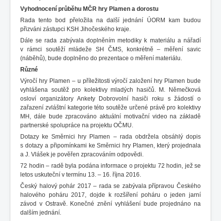
Vyhodnocení průběhu MČR hry Plamen a dorostu
Rada tento bod přeložila na další jednání ÚORM kam budou
přizváni zástupci KSH Jihočeského kraje.
Dále se rada zabývala doplněním metodiky k materiálu a nářadí
v rámci soutěží mládeže SH ČMS, konkrétně – měření savic
(náběhů), bude doplněno do prezentace o měření materiálu.
Různé
Výročí hry Plamen – u příležitosti výročí založení hry Plamen bude
vyhlášena soutěž pro kolektivy mladých hasičů. M. Němečková
osloví organizátory Ankety Dobrovolní hasiči roku s žádostí o
zařazení zvláštní kategorie této soutěže určené právě pro kolektivy
MH, dále bude zpracováno aktuální motivační video na základě
partnerské spolupráce na projektu OČMU.
Dotazy ke Směrnici hry Plamen – rada obdržela obsáhlý dopis
s dotazy a připomínkami ke Směrnici hry Plamen, který projednala
a J. Vlášek je pověřen zpracováním odpovědi.
72 hodin – radě byla podána informace o projektu 72 hodin, jež se
letos uskuteční v termínu 13. – 16. října 2016.
Český halový pohár 2017 – rada se zabývala přípravou Českého
halového poháru 2017, dojde k rozšíření poháru o jeden jarní
závod v Ostravě. Konečné znění vyhlášení bude projednáno na
dalším jednání.