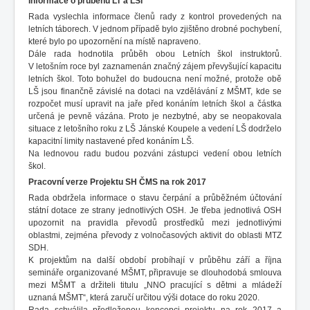
Informace o průběhu LT a LŠI
Rada vyslechla informace členů rady z kontrol provedených na
letních táborech. V jednom případě bylo zjištěno drobné pochybení,
které bylo po upozornění na místě napraveno.
Dále rada hodnotila průběh obou Letních škol instruktorů.
V letošním roce byl zaznamenán značný zájem převyšující kapacitu
letních škol. Toto bohužel do budoucna není možné, protože obě
LŠ jsou finančně závislé na dotaci na vzdělávání z MŠMT, kde se
rozpočet musí upravit na jaře před konáním letních škol a částka
určená je pevně vázána. Proto je nezbytné, aby se neopakovala
situace z letošního roku z LŠ Jánské Koupele a vedení LŠ dodrželo
kapacitní limity nastavené před konáním LŠ.
Na lednovou radu budou pozváni zástupci vedení obou letních
škol.
Pracovní verze Projektu SH ČMS na rok 2017
Rada obdržela informace o stavu čerpání a průběžném účtování
státní dotace ze strany jednotlivých OSH. Je třeba jednotlivá OSH
upozornit na pravidla převodů prostředků mezi jednotlivými
oblastmi, zejména převody z volnočasových aktivit do oblasti MTZ
SDH.
K projektům na další období probíhají v průběhu září a října
semináře organizované MŠMT, připravuje se dlouhodobá smlouva
mezi MŠMT a držiteli titulu „NNO pracující s dětmi a mládeží
uznaná MŠMT“, která zaručí určitou výši dotace do roku 2020.
Rada schválila předloženou koncepci projektu na rok 2017 a