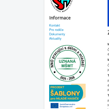
Informace
Kontakt
Pro rodiče
Dokumenty
Aktuality
d
Č
j
R
p
T
R
N