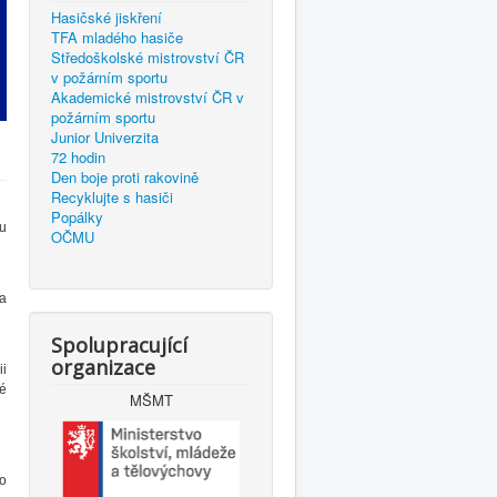
Hasičské jiskření
TFA mladého hasiče
Středoškolské mistrovství ČR
v požárním sportu
Akademické mistrovství ČR v
požárním sportu
Junior Univerzita
72 hodin
Den boje proti rakovině
Recyklujte s hasiči
Popálky
u
OČMU
 a
Spolupracující
organizace
ii
é
MŠMT
ro