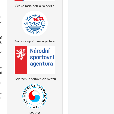
Česká rada dětí a mládeže
F
de
tí
Národní sportovní agentura
.
o
ý
í
Sdružení sportovních svazů
to
m
to
MV ČR