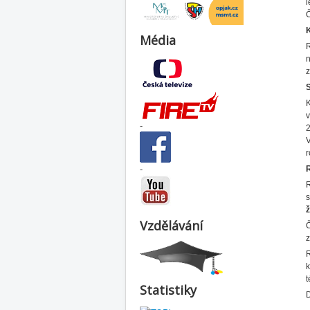
l
Č
K
Média
n
K
-
2
r
-
s
ž
Vzdělávání
Č
z
k
Statistiky
D