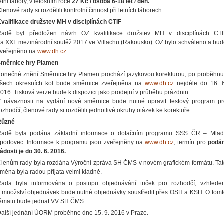
etní tábory, v letošním roce
27 Kč / osoba 6-18 let / den.
lenové rady si rozdělili kontrolní činnost při letních táborech.
valifikace družstev MH v disciplínách CTIF
Radě byl předložen návrh OZ kvalifikace družstev MH v disciplínách CTI
a XXI. mezinárodní soutěž 2017 ve Villachu (Rakousko). OZ bylo schváleno a bu
zveřejněno na
www.dh.cz
.
Směrnice hry Plamen
onečné znění Směrnice hry Plamen prochází jazykovou korekturou, po proběhnu
všech okresních kol bude směrnice zveřejněna na
www.dh.cz
nejdéle do 16. 6
016. Tisková verze bude k dispozici jako prodejní v průběhu prázdnin.
V návaznosti na vydání nové směrnice bude nutné upravit testový program pr
ozhodčí, členové rady si rozdělili jednotlivé okruhy otázek ke korektuře.
Různé
Radě byla podána základní informace o dotačním programu SSS ČR – Mlad
portovec. Informace k programu jsou zveřejněny na
www.dh.cz
, termín pro
podán
ádosti je do 30. 6. 2016.
lenům rady byla rozdána Výroční zpráva SH ČMS v novém grafickém formátu. Ta
měna byla radou přijata velmi kladně.
Rada byla informována o postupu objednávání triček pro rozhodčí, vzhlede
 množství objednávek bude nutné objednávky soustředit přes OSH a KSH. O tom
tématu bude jednat VV SH ČMS.
alší jednání ÚORM proběhne dne 15. 9. 2016 v Praze.