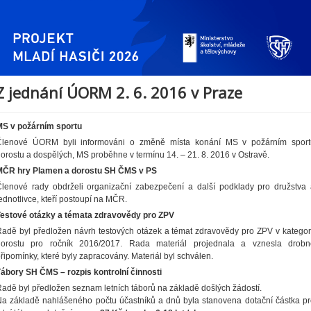
Z jednání ÚORM 2. 6. 2016 v Praze
MS v požárním sportu
Členové ÚORM byli informováni o změně místa konání MS v požárním sport
orostu a dospělých, MS proběhne v termínu 14. – 21. 8. 2016 v Ostravě.
MČR hry Plamen a dorostu SH ČMS v PS
lenové rady obdrželi organizační zabezpečení a další podklady pro družstva
ednotlivce, kteří postoupí na MČR.
Testové otázky a témata zdravovědy pro ZPV
adě byl předložen návrh testových otázek a témat zdravovědy pro ZPV v kategor
dorostu pro ročník 2016/2017. Rada materiál projednala a vznesla drobn
řipomínky, které byly zapracovány. Materiál byl schválen.
ábory SH ČMS – rozpis kontrolní činnosti
adě byl předložen seznam letních táborů na základě došlých žádostí.
a základě nahlášeného počtu účastníků a dnů byla stanovena dotační částka p