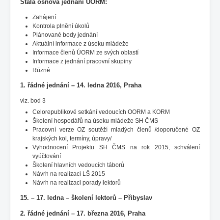
Stálá osnova jednání ÚORM:
Zahájení
Kontrola plnění úkolů
Plánované body jednání
Aktuální informace z úseku mládeže
Informace členů ÚORM ze svých oblastí
Informace z jednání pracovní skupiny
Různé
1. řádné jednání – 14. ledna 2016, Praha
viz. bod 3
Celorepublikové setkání vedoucích OORM a KORM
Školení hospodářů na úseku mládeže SH ČMS
Pracovní verze OZ soutěží mladých členů /doporučené OZ
krajských kol, termíny, úpravy/
Vyhodnocení Projektu SH ČMS na rok 2015, schválení
vyúčtování
Školení hlavních vedoucích táborů
Návrh na realizaci LŠ 2015
Návrh na realizaci porady lektorů
15. – 17. ledna – školení lektorů – Přibyslav
2. řádné jednání – 17. března 2016, Praha