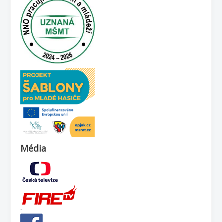
Média
-