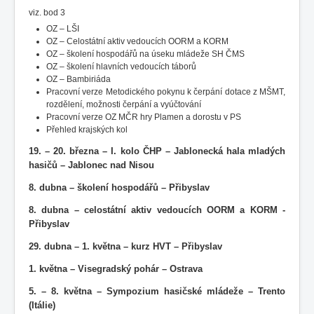
viz. bod 3
OZ – LŠI
OZ – Celostátní aktiv vedoucích OORM a KORM
OZ – školení hospodářů na úseku mládeže SH ČMS
OZ – školení hlavních vedoucích táborů
OZ – Bambiriáda
Pracovní verze Metodického pokynu k čerpání dotace z MŠMT,
rozdělení, možnosti čerpání a vyúčtování
Pracovní verze OZ MČR hry Plamen a dorostu v PS
Přehled krajských kol
19. – 20. března – I. kolo ČHP – Jablonecká hala mladých
hasičů – Jablonec nad Nisou
8. dubna – školení hospodářů – Přibyslav
8. dubna – celostátní aktiv vedoucích OORM a KORM -
Přibyslav
29. dubna – 1. května – kurz HVT – Přibyslav
1. května – Visegradský pohár – Ostrava
5. – 8. května – Sympozium hasičské mládeže – Trento
(Itálie)