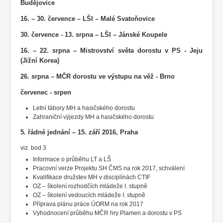
Budějovice
16. – 30. července – LŠI – Malé Svatoňovice
30. července - 13. srpna – LŠI – Jánské Koupele
16. – 22. srpna – Mistrovství světa dorostu v PS - Jeju
(Jižní Korea)
26. srpna – MČR dorostu ve výstupu na věž - Brno
červenec - srpen
Letní tábory MH a hasičského dorostu
Zahraniční výjezdy MH a hasičského dorostu
5. řádné jednání – 15. září 2016, Praha
viz. bod 3
Informace o průběhu LT a LŠ
Pracovní verze Projektu SH ČMS na rok 2017, schválení
Kvalifikace družstev MH v disciplínách CTIF
OZ – školení rozhodčích mládeže I. stupně
OZ – školení vedoucích mládeže I. stupně
Příprava plánu práce ÚORM na rok 2017
Vyhodnocení průběhu MČR hry Plamen a dorostu v PS