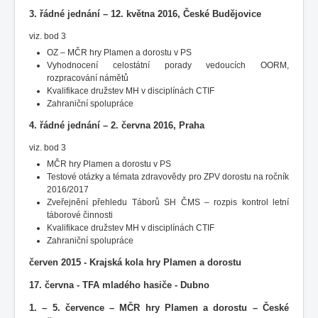
3. řádné jednání – 12. května 2016, České Budějovice
viz. bod 3
OZ – MČR hry Plamen a dorostu v PS
Vyhodnocení celostátní porady vedoucích OORM,
rozpracování námětů
Kvalifikace družstev MH v disciplínách CTIF
Zahraniční spolupráce
4. řádné jednání – 2. června 2016, Praha
viz. bod 3
MČR hry Plamen a dorostu v PS
Testové otázky a témata zdravovědy pro ZPV dorostu na ročník
2016/2017
Zveřejnění přehledu Táborů SH ČMS – rozpis kontrol letní
táborové činnosti
Kvalifikace družstev MH v disciplínách CTIF
Zahraniční spolupráce
červen 2015 - Krajská kola hry Plamen a dorostu
17. června - TFA mladého hasiče - Dubno
1. – 5. července – MČR hry Plamen a dorostu – České