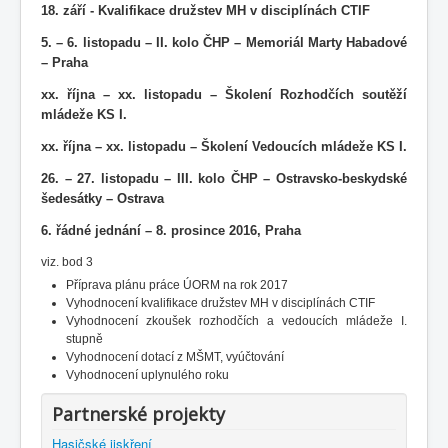
18. září - Kvalifikace družstev MH v disciplínách CTIF
5. – 6. listopadu – II. kolo ČHP – Memoriál Marty Habadové
– Praha
xx. října – xx. listopadu – Školení Rozhodčích soutěží
mládeže KS I.
xx. října – xx. listopadu – Školení Vedoucích mládeže KS I.
26. – 27. listopadu – III. kolo ČHP – Ostravsko-beskydské
šedesátky – Ostrava
6. řádné jednání – 8. prosince 2016, Praha
viz. bod 3
Příprava plánu práce ÚORM na rok 2017
Vyhodnocení kvalifikace družstev MH v disciplínách CTIF
Vyhodnocení zkoušek rozhodčích a vedoucích mládeže I.
stupně
Vyhodnocení dotací z MŠMT, vyúčtování
Vyhodnocení uplynulého roku
Partnerské projekty
Hasičské jiskření