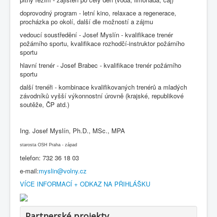
doprovodný program - letní kino, relaxace a regenerace,
procházka po okolí, další dle možností a zájmu
vedoucí soustředění - Josef Myslín - kvalifikace trenér
požárního sportu, kvalifikace rozhodčí-instruktor požárního
sportu
hlavní trenér - Josef Brabec - kvalifikace trenér požárního
sportu
další trenéři - kombinace kvalifikovaných trenérů a mladých
závodníků vyšší výkonnostní úrovně (krajské, republikové
soutěže, ČP atd.)
Ing. Josef Myslín, Ph.D., MSc., MPA
starosta OSH Praha - západ
telefon: 732 36 18 03
e-mail:
myslin@volny.cz
VÍCE INFORMACÍ + ODKAZ NA PŘIHLÁŠKU
Partnerské projekty