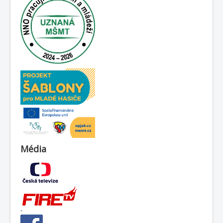
Média
-