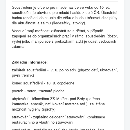
Soustředění je určeno pro mladé hasiče ve věku od 10 let,
soustředění je otevřeno pro mladé hasiče z celé ČR. Účastníci
budou rozděleni do skupin dle věku a budou trénovat disciplíny
dle aktuálnosti a zájmu (šedesátky, stovky).
Vedoucí mají možnost zúčastnit se s dětmi, v případě
zapojení se do organizačních prací v rámci soustředění (dozor,
výdej jídla, manipulace s překážkami atd.) je účast vedoucích
zdarma.
Základní informace:
začátek soustředění - 7. 8. po poledni (příjezd dětí, ubytování,
první trénink)
konec soustředění - 10. 8. odpoledne
povrch - tartan, travnatá plocha
ubytování - tělocvična ZŠ Mníšek pod Brdy (potřeba
karimatka, spacák, nafukovací matrace atd.), zajištěna
možnost hygieny (sprchy)
stravování - zajištěno celodenní stravování, kombinace
restauračního a vlastního stravování
pitný režim - zajištěn po celý den (voda, limonáda, čaj)