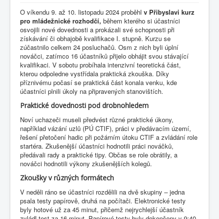
O víkendu 9. až 10. listopadu 2024 proběhl
v Přibyslavi kurz
pro mládežnické rozhodčí,
během kterého si účastníci
osvojili nové dovednosti a prokázali své schopnosti při
získávání či obhajobě kvalifikace I. stupně. Kurzu se
zúčastnilo celkem 24 posluchačů. Osm z nich byli úplní
nováčci, zatímco 16 účastníků přijelo obhájit svou stávající
kvalifikaci. V sobotu probíhala intenzivní teoretická část,
kterou odpoledne vystřídala praktická zkouška. Díky
příznivému počasí se praktická část konala venku, kde
účastníci plnili úkoly na připravených stanovištích.
Praktické dovednosti pod drobnohledem
Noví uchazeči museli předvést různé praktické úkony,
například vázání uzlů (PÚ CTIF), práci v předávacím území,
řešení přetočení hadic při požárním útoku CTIF a zvládání role
startéra. Zkušenější účastníci hodnotili práci nováčků,
předávali rady a praktické tipy. Občas se role obrátily, a
nováčci hodnotili výkony zkušenějších kolegů.
Zkoušky v různých formátech
V neděli ráno se účastníci rozdělili na dvě skupiny – jedna
psala testy papírově, druhá na počítači. Elektronické testy
byly hotové už za 45 minut, přičemž nejrychlejší účastník
zvládl test za 16 minut. Papírové testy byly dokončeny v 9:40.