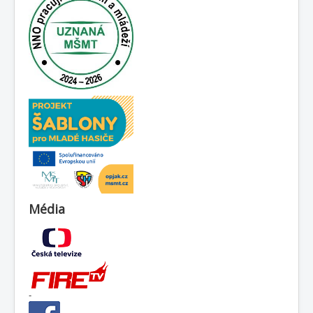
Média
-