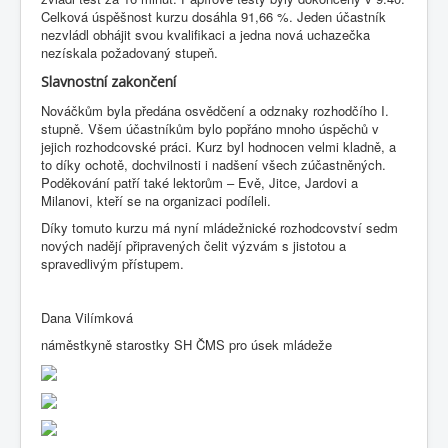
Celková úspěšnost kurzu dosáhla 91,66 %. Jeden účastník
nezvládl obhájit svou kvalifikaci a jedna nová uchazečka
nezískala požadovaný stupeň.
Slavnostní zakončení
Nováčkům byla předána osvědčení a odznaky rozhodčího I.
stupně. Všem účastníkům bylo popřáno mnoho úspěchů v
jejich rozhodcovské práci. Kurz byl hodnocen velmi kladně, a
to díky ochotě, dochvilnosti i nadšení všech zúčastněných.
Poděkování patří také lektorům – Evě, Jitce, Jardovi a
Milanovi, kteří se na organizaci podíleli.
Díky tomuto kurzu má nyní mládežnické rozhodcovství sedm
nových nadějí připravených čelit výzvám s jistotou a
spravedlivým přístupem.
Dana Vilímková
náměstkyně starostky SH ČMS pro úsek mládeže