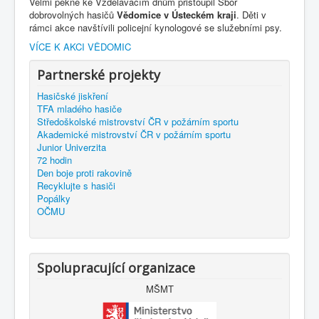
Velmi pěkně ke Vzdělávacím dnům přistoupil Sbor
dobrovolných hasičů
Vědomice v Ústeckém kraji
. Děti v
rámci akce navštívili policejní kynologové se služebními psy.
VÍCE K AKCI VĚDOMIC
Partnerské projekty
Hasičské jiskření
TFA mladého hasiče
Středoškolské mistrovství ČR v požárním sportu
Akademické mistrovství ČR v požárním sportu
Junior Univerzita
72 hodin
Den boje proti rakovině
Recyklujte s hasiči
Popálky
OČMU
Spolupracující organizace
MŠMT