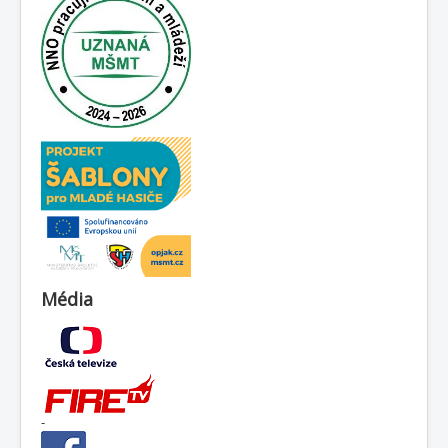
Média
-