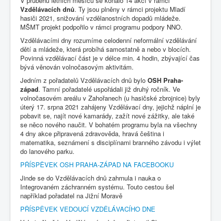
V průběhu letních měsíců se konalo 14 akcí v rámci
Vzdělávacích dnů
. Ty jsou plněny v rámci projektu Mladí
hasiči 2021, snižování vzdělanostních dopadů mládeže.
MŠMT projekt podpořilo v rámci programu podpory NNO.
Vzdělávacími dny rozumíme celodenní neformální vzdělávání
dětí a mládeže, která probíhá samostatně a nebo v blocích.
Povinná vzdělávací část je v délce min. 4 hodin, zbývající čas
bývá věnován volnočasovým aktivitám.
Jedním z pořadatelů Vzdělávacích dnů bylo
OSH Praha-
západ
. Tamní pořadatelé uspořádali již druhý ročník. Ve
volnočasovém areálu v Zahořanech (u hasičské zbrojnice) byly
úterý 17. srpna 2021 zahájeny Vzdělávací dny, jejichž náplní je
pobavit se, najít nové kamarády, zažít nové zážitky, ale také
se něco nového naučit. V bohatém programu byla na všechny
4 dny akce připravená zdravověda, hravá čeština i
matematika, seznámení s disciplínami branného závodu i výlet
do lanového parku.
PŘÍSPĚVEK OSH PRAHA-ZÁPAD NA FACEBOOKU
Jinde se do Vzdělávacích dnů zahrnula i nauka o
Integrovaném záchranném systému. Touto cestou šel
například pořadatel na Jižní Moravě
PŘÍSPĚVEK VEDOUCÍ VZDĚLÁVACÍHO DNE