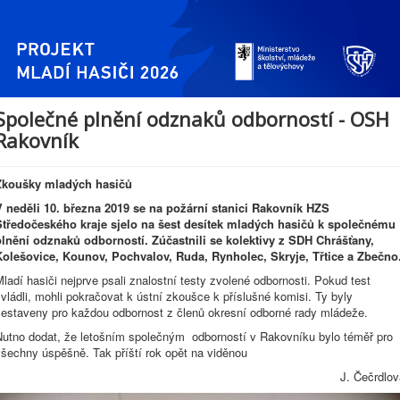
Společné plnění odznaků odborností - OSH
Rakovník
Zkoušky mladých hasičů
V neděli 10. března 2019 se na požární stanici Rakovník HZS
Středočeského kraje sjelo na šest desítek mladých hasičů k společnému
plnění odznaků odborností. Zúčastnili se kolektivy z SDH Chrášťany,
Kolešovice, Kounov, Pochvalov, Ruda, Rynholec, Skryje, Třtice a Zbečno
ladí hasiči nejprve psali znalostní testy zvolené odbornosti. Pokud test
vládli, mohli pokračovat k ústní zkoušce k příslušné komisi. Ty byly
sestaveny pro každou odbornost z členů okresní odborné rady mládeže.
Nutno dodat, že letošním společným odborností v Rakovníku bylo téměř pro
všechny úspěšně. Tak příští rok opět na viděnou
J. Čečrdlov