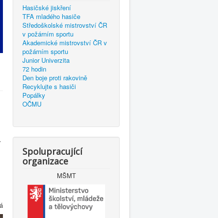
Hasičské jiskření
TFA mladého hasiče
Středoškolské mistrovství ČR
v požárním sportu
Akademické mistrovství ČR v
požárním sportu
Junior Univerzita
72 hodin
Den boje proti rakovině
Recyklujte s hasiči
Popálky
OČMU
.
Spolupracující
organizace
MŠMT
á