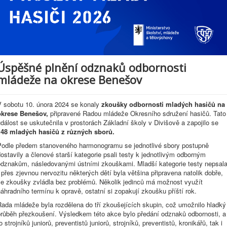
Úspěšné plnění odznaků odbornosti
mládeže na okrese Benešov
V sobotu 10. února 2024 se konaly
zkoušky odbornosti mladých hasičů na
okrese Benešov,
připravené Radou mládeže Okresního sdružení hasičů. Tato
dálost se uskutečnila v prostorách Základní školy v Divišově a zapojilo se
148 mladých hasičů z různých sborů.
Podle předem stanoveného harmonogramu se jednotlivé sbory postupně
ostavily a členové starší kategorie psali testy k jednotlivým odborným
odznakům, následovanými ústními zkouškami. Mladší kategorie testy nepsala
 přes zjevnou nervozitu některých dětí byla většina připravena natolik dobře,
že zkoušky zvládla bez problémů. Několik jedinců má možnost využít
áhradního termínu k opravě, ostatní si zopakují zkoušku příští rok.
Rada mládeže byla rozdělena do tří zkoušejících skupin, což umožnilo hladký
průběh přezkoušení. Výsledkem této akce bylo předání odznaků odbornosti, a
o strojníků juniorů, preventistů juniorů, strojníků, preventistů, kronikářů, tak i