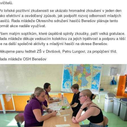
vičitelů.
Po loňské pozitivní zkušenosti se ukázalo hromadné zkoušení v jeden den
ako efektivní a osvědčený způsob, jak podpořit rozvoj odbornosti mladých
hasičů. Rada mládeže Okresního sdružení hasičů Benešov plánuje tento
formát akce nadále využívat.
Všem malým soptíkům, které úspěšně splnily zkoušky, patří velká gratulace.
ada mládeže děkuje vedoucím kolektivu za jejich trpělivost a podporu a těší
e na další společné aktivity s mladými hasiči na okrese Benešov.
ěkujeme panu řediteli ZŠ v Divišově, Petru Lungovi, za propůjčení tříd.
Rada mládeže OSH Benešov