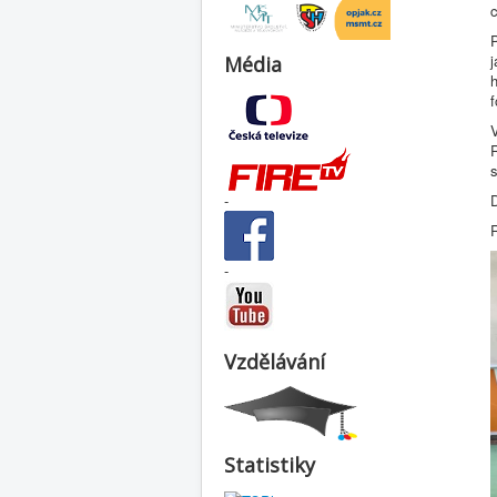
c
j
Média
R
s
D
-
-
Vzdělávání
Statistiky