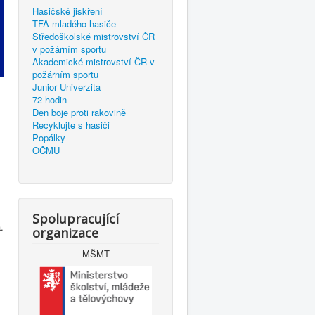
Hasičské jiskření
TFA mladého hasiče
Středoškolské mistrovství ČR
v požárním sportu
Akademické mistrovství ČR v
požárním sportu
Junior Univerzita
72 hodin
Den boje proti rakovině
Recyklujte s hasiči
Popálky
OČMU
Spolupracující
.
organizace
MŠMT