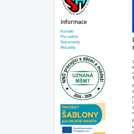
Informace
Kontakt
Pro rodiče
Dokumenty
Aktuality
u
d
I
n
t