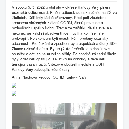
V sobotu 5. 3. 2022 probíhalo v okrese Karlovy Vary plnění
odznaků odborností
. Plnění odborek se uskutečnilo na ZŠ ve
Žluticích. Děti byly řádně připraveny. Před pěti zkušebními
komisemi složených z členů OORM, členů prevence a
rozhodčích uspěli všichni. Tréma ze začátku dělala své, ale
nakonec se všichni absolventi rozmluvili a komise mile
překvapili. Po skončení byli účastníkům předány odznaky
odborností. Pro čekání a zpestření byla uspořádána členy SDH
Žlutice uzlová štafeta. Byl to již třetí ročník této doplňkové
soutěže a děti se na ni velice těšily. Po chodbě základní školy
byly vidět děti opakující se učivo na odborky a také děti
trénující vázání uzlů. Vítězové obdrželi medaile a OSH
Karlovy Vary zakoupilo věcné dary.
Anna Plačková vedoucí OORM Karlovy Vary