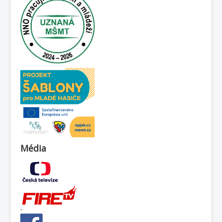
Média
-