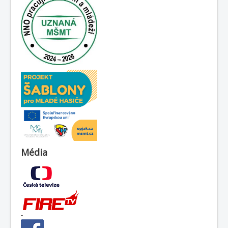
Média
-