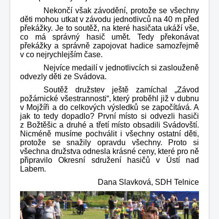
Nekončí však závodění, protože se všechny
děti mohou utkat v závodu jednotlivců na 40 m před
překážky. Je to soutěž, na které hasičata ukáží vše,
co má správný hasič umět. Tedy překonávat
překážky a správně zapojovat hadice samozřejmě
v co nejrychlejším čase.
Nejvíce medailí v jednotlivcích si zaslouženě
odvezly děti ze Svádova.
Soutěž družstev ještě zamíchal „Závod
požárnické všestrannosti“, který proběhl již v dubnu
v Mojžíři a do celkových výsledků se započítává. A
jak to tedy dopadlo? První místo si odvezli hasiči
z Božtěšic a druhé a třetí místo obsadili Svádovští.
Nicméně musíme pochválit i všechny ostatní děti,
protože se snažily opravdu všechny. Proto si
všechna družstva odnesla krásné ceny, které pro ně
připravilo Okresní sdružení hasičů v Ústí nad
Labem.
Dana Slavková, SDH Telnice