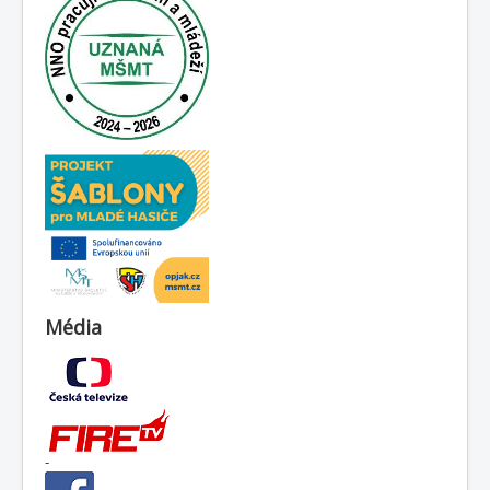
Média
-