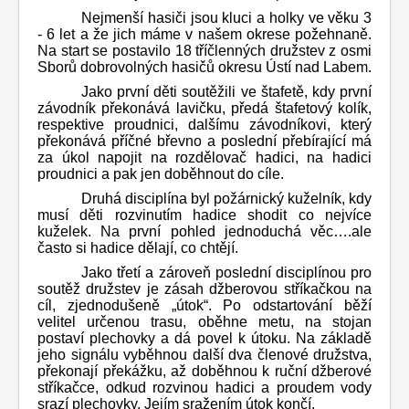
Nejmenší hasiči jsou kluci a holky ve věku 3
- 6 let a že jich máme v našem okrese požehnaně.
Na start se postavilo 18 tříčlenných družstev z osmi
Sborů dobrovolných hasičů okresu Ústí nad Labem.
Jako první děti soutěžili ve štafetě, kdy první
závodník překonává lavičku, předá štafetový kolík,
respektive proudnici, dalšímu závodníkovi, který
překonává příčné břevno a poslední přebírající má
za úkol napojit na rozdělovač hadici, na hadici
proudnici a pak jen doběhnout do cíle.
Druhá disciplína byl požárnický kuželník, kdy
musí děti rozvinutím hadice shodit co nejvíce
kuželek. Na první pohled jednoduchá věc….ale
často si hadice dělají, co chtějí.
Jako třetí a zároveň poslední disciplínou pro
soutěž družstev je zásah džberovou stříkačkou na
cíl, zjednodušeně „útok“. Po odstartování běží
velitel určenou trasu, oběhne metu, na stojan
postaví plechovky a dá povel k útoku. Na základě
jeho signálu vyběhnou další dva členové družstva,
překonají překážku, až doběhnou k ruční džberové
stříkačce, odkud rozvinou hadici a proudem vody
srazí plechovky. Jejím sražením útok končí.