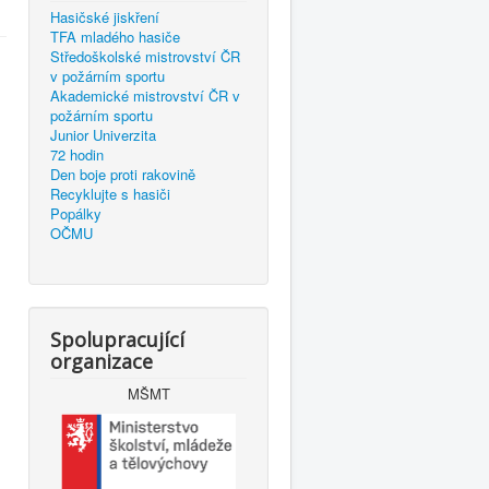
Hasičské jiskření
TFA mladého hasiče
Středoškolské mistrovství ČR
v požárním sportu
Akademické mistrovství ČR v
požárním sportu
Junior Univerzita
72 hodin
Den boje proti rakovině
Recyklujte s hasiči
Popálky
OČMU
Spolupracující
organizace
MŠMT