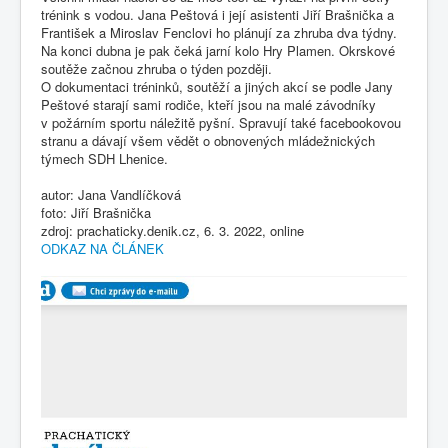
trénink s vodou.
Jana Peštová
i její asistenti Jiří Brašnička a
František a Miroslav Fenclovi ho plánují za zhruba dva týdny.
Na konci dubna je pak čeká jarní kolo Hry Plamen. Okrskové
soutěže začnou zhruba o týden později.
O dokumentaci tréninků, soutěží a jiných akcí se podle
Jany
Peštové
starají sami rodiče, kteří jsou na malé závodníky
v
požárním
sportu
náležitě pyšní. Spravují také facebookovou
stranu a dávají všem vědět o obnovených mládežnických
týmech SDH Lhenice.
autor: Jana Vandlíčková
foto: Jiří Brašnička
zdroj: prachaticky.denik.cz, 6. 3. 2022, online
ODKAZ NA ČLÁNEK