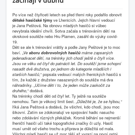
Po více než čtyřiceti letech se před třemi roky podařilo obnovit
dětské hasičské týmy
ve Lhenicích. Jejich hlavní vedoucí
je
Jana Peštová
. Na obnovu
mladých
hasičů
si vůbec
nevybrala ideální chvíli. Sotva začala s trénováním dětí na
okrskové soutěže nebo Hru Plamen, zasáhl do výuky covid-
19.
Děti se ale k trénování vrátily a podle
Jany Peštové
je to moc
baví.
„Ve
sboru
dobrovolných
hasičů
máme zapsaných
jedenadvacet dětí, na tréninky jich chodí ještě o čtyři více.
Jsou ve věku od čtyř do patnácti let. Do soutěží jsme schopní
nasadit dvě družstva, po jednom do kategorie mladších i
starších hasičů,
“ popsala vedoucí malých lhenických hasičů s
tím, že každé z družstev nasazených do soutěže má dva
náhradníky.
„Učíme děti i to, že jeden může zaskočit za
druhého,
“ dodává.
Na tréninky chodí děti od čtyř let. Ty ještě na soutěže
nemohou. Tam je věkový limit šest.
„Důležité je, že se hýbou,“
říká
Jana Peštová
a dodává, že všichni, kdo chodí, jsou moc
šikovní. Zatím se zdokonalují ve spojování hadic nasucho
nebo zdolávání různých překážek. Kromě běhání se nejmenší
lheničtí hasiči učí také topografické značky či uzly. Hasič
musí umět od všeho trochu a příprava je důležitá od mala.
Všichni
mladí
hasiči
se už moc těší až vyrazí na první ostrý