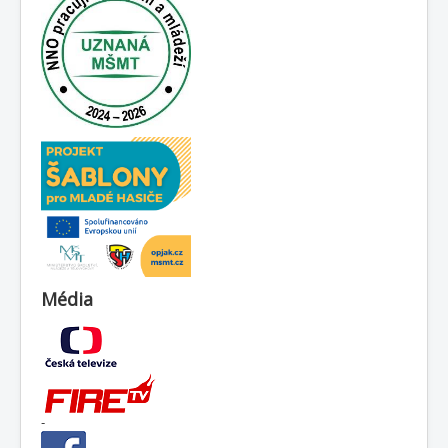
Média
-