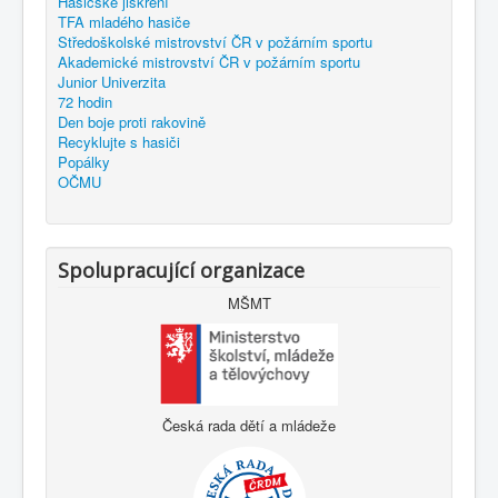
Hasičské jiskření
TFA mladého hasiče
Středoškolské mistrovství ČR v požárním sportu
Akademické mistrovství ČR v požárním sportu
Junior Univerzita
72 hodin
Den boje proti rakovině
Recyklujte s hasiči
Popálky
OČMU
Spolupracující organizace
MŠMT
Česká rada dětí a mládeže