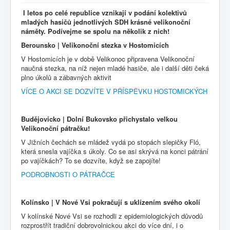
I letos po celé republice vznikají v podání kolektivů
mladých hasičů jednotlivých SDH krásné velikonoční
náměty. Podívejme se spolu na několik z nich!
Berounsko | Velikonoční stezka v Hostomicích
V Hostomicích je v době Velikonoc připravena Velikonoční
naučná stezka, na níž nejen mladé hasiče, ale i další děti čeká
plno úkolů a zábavných aktivit
VÍCE O AKCI SE DOZVÍTE V PŘÍSPĚVKU HOSTOMICKÝCH
Budějovicko | Dolní Bukovsko přichystalo velkou
Velikonoční pátračku!
V Jižních čechách se mládež vydá po stopách slepičky Fló,
která snesla vajíčka s úkoly. Co se asi skrývá na konci pátrání
po vajíčkách? To se dozvíte, když se zapojíte!
PODROBNOSTI O PÁTRAČCE
Kolínsko | V Nové Vsi pokračují s uklízením svého okolí
V kolínské Nové Vsi se rozhodli z epidemiologických důvodů
rozprostřít tradiční dobrovolnickou akci do více dní, i o