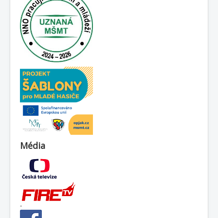
Média
-