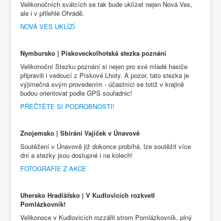
Velikonočních svátcích se tak bude uklízet nejen Nová Ves,
ale i v přilehlé Ohradě.
NOVÁ VES UKLÍZÍ
Nymbursko | Pískoveckolhotská stezka poznání
Velikonoční Stezku poznání si nejen pro své mladé hasiče
připravili i vedoucí z Pískové Lhoty. A pozor, tato stezka je
výjimečná svým provedením - účastníci se totiž v krajině
budou orientovat podle GPS souřadnic!
PŘEČTĚTE SI PODROBNOSTI!
Znojemsko | Sbírání Vajíček v Únavově
Soutěžení v Únavově již dokonce probíhá, lze soutěžit více
dní a stezky jsou dostupné i na kolech!
FOTOGRAFIE Z AKCE
Uhersko Hradišťsko | V Kudlovicích rozkvetl
Pomlázkovník!
Velikonoce v Kudlovicích rozzářil strom Pomlázkovník, plný