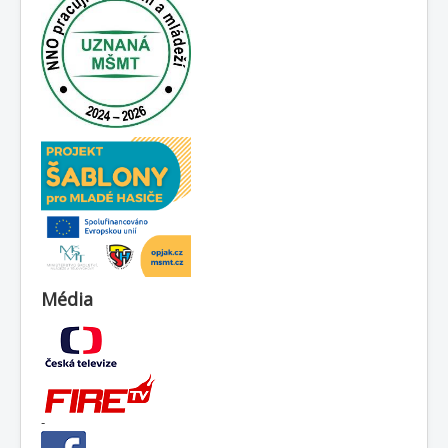
Média
-