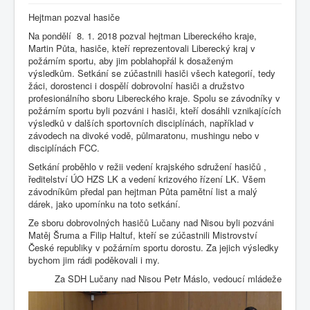
Hejtman pozval hasiče
Na pondělí 8. 1. 2018 pozval hejtman Libereckého kraje,
Martin Půta, hasiče, kteří reprezentovali Liberecký kraj v
požárním sportu, aby jim poblahopřál k dosaženým
výsledkům. Setkání se zúčastnili hasiči všech kategorií, tedy
žáci, dorostenci i dospělí dobrovolní hasiči a družstvo
profesionálního sboru Libereckého kraje. Spolu se závodníky v
požárním sportu byli pozváni i hasiči, kteří dosáhli vznikajících
výsledků v dalších sportovních disciplínách, například v
závodech na divoké vodě, půlmaratonu, mushingu nebo v
disciplínách FCC.
Setkání proběhlo v režii vedení krajského sdružení hasičů ,
ředitelství ÚO HZS LK a vedení krizového řízení LK. Všem
závodníkům předal pan hejtman Půta pamětní list a malý
dárek, jako upomínku na toto setkání.
Ze sboru dobrovolných hasičů Lučany nad Nisou byli pozváni
Matěj Šruma a Filip Haltuf, kteří se zúčastnili Mistrovství
České republiky v požárním sportu dorostu. Za jejich výsledky
bychom jim rádi poděkovali i my.
Za SDH Lučany nad Nisou Petr Máslo, vedoucí mládeže