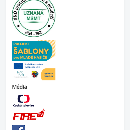
Média
-