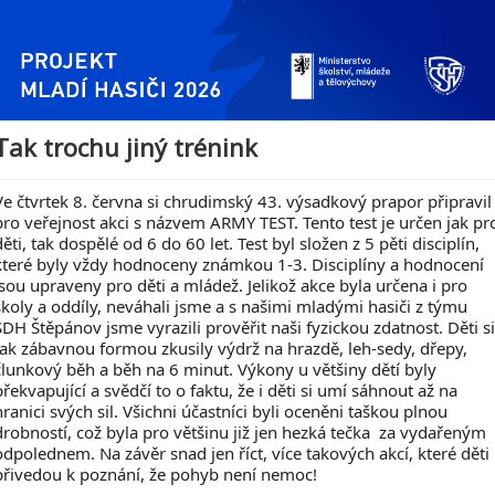
Tak trochu jiný trénink
Ve čtvrtek 8. června si chrudimský 43. výsadkový prapor připravil
pro veřejnost akci s názvem ARMY TEST. Tento test je určen jak pr
děti, tak dospělé od 6 do 60 let. Test byl složen z 5 pěti disciplín,
které byly vždy hodnoceny známkou 1-3. Disciplíny a hodnocení
jsou upraveny pro děti a mládež. Jelikož akce byla určena i pro
školy a oddíly, neváhali jsme a s našimi mladými hasiči z týmu
SDH Štěpánov jsme vyrazili prověřit naši fyzickou zdatnost. Děti si
tak zábavnou formou zkusily výdrž na hrazdě, leh-sedy, dřepy,
člunkový běh a běh na 6 minut. Výkony u většiny dětí byly
překvapující a svědčí to o faktu, že i děti si umí sáhnout až na
hranici svých sil. Všichni účastníci byli oceněni taškou plnou
drobností, což byla pro většinu již jen hezká tečka za vydařeným
odpolednem. Na závěr snad jen říct, více takových akcí, které děti
přivedou k poznání, že pohyb není nemoc!