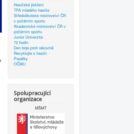
Hasičské jiskření
TFA mladého hasiče
Středoškolské mistrovství ČR
v požárním sportu
Akademické mistrovství ČR v
požárním sportu
Junior Univerzita
72 hodin
Den boje proti rakovině
Recyklujte s hasiči
Popálky
o
OČMU
Spolupracující
organizace
MŠMT