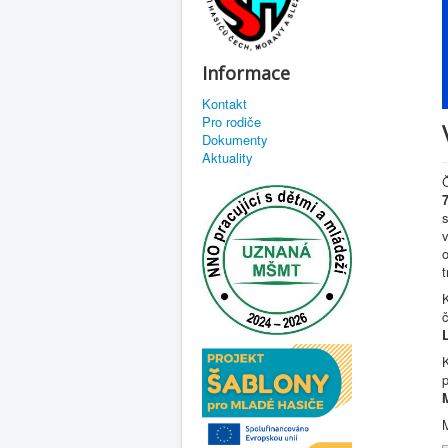
Informace
Kontakt
Pro rodiče
Dokumenty
Aktuality
Č
s
o
t
K
č