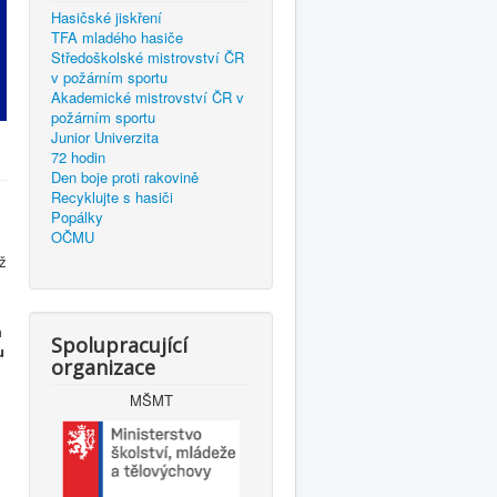
Hasičské jiskření
TFA mladého hasiče
Středoškolské mistrovství ČR
v požárním sportu
Akademické mistrovství ČR v
požárním sportu
Junior Univerzita
72 hodin
Den boje proti rakovině
Recyklujte s hasiči
Popálky
OČMU
ž
m
Spolupracující
u
organizace
MŠMT