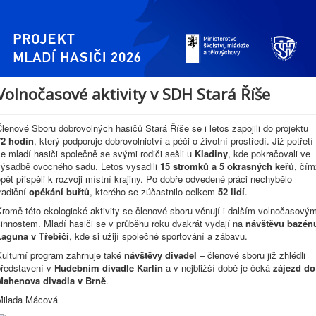
Volnočasové aktivity v SDH Stará Říše
lenové Sboru dobrovolných hasičů Stará Říše se i letos zapojili do projektu
72 hodin
, který podporuje dobrovolnictví a péči o životní prostředí. Již potřetí
e mladí hasiči společně se svými rodiči sešli u
Kladiny
, kde pokračovali ve
výsadbě ovocného sadu. Letos vysadili
15 stromků a 5 okrasných keřů
, čím
pět přispěli k rozvoji místní krajiny. Po dobře odvedené práci nechybělo
radiční
opékání buřtů
, kterého se zúčastnilo celkem
52 lidí
.
romě této ekologické aktivity se členové sboru věnují i dalším volnočasový
innostem. Mladí hasiči se v průběhu roku dvakrát vydají na
návštěvu bazén
Laguna v Třebíči
, kde si užijí společné sportování a zábavu.
Kulturní program zahrnuje také
návštěvy divadel
– členové sboru již zhlédli
představení v
Hudebním divadle Karlín
a v nejbližší době je čeká
zájezd do
Mahenova divadla v Brně
.
Milada Mácová