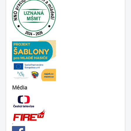
Média
-