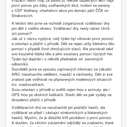
Pražáčtí hasiči mají za sebou již několik úspěšných akcí např.
první pomoc pro žáky vodňanských škol, tvoření se seniory
v CSP Vodňany, charitativní akce pro domácí péči ČČK ve
Strakonicích.
A letošní léto jsme se rozhodli zorganizovat vzdělávací dny
pro děti z celého okresu. Vzdělávací dny nesly název Umíš
(si) pomoci?
Jak už z názvu vyplývá, celý týden byl věnován první pomoci
a orientaci a přežití v přírodě. Děti se nejen učily lidskému tělu
pomoci v případě život ohrožujících stavů. Ale poznávali také
ono kouzelné lidské tělo a jeho soustavy pomocí různých her.
Týden byl doplněn i o několik přednášek od samotných
odborníků.
Dozvěděli jsme se spoustu zajímavých informací ze zákulisí
ARO, transfusního oddělení, masáží a záchranky. Děti si své
znalosti pak ověřovali na připravených modelových situacích
tzv. maskovačkách.
Svou orientaci v přírodě si ověřili nejen hrou s azimuty, ale i
GPS hrou po okolních keškách. Starší děti se pak vydaly na
dvoudenní přežití v přírodě.
Vzdělávacích dnů se nezúčastnili jen pražáčtí hasiči, ale
vzdělávat se přijeli i zástupci strakonických a blatenských
hasičů. Myslím, že je důležité šířit povědomí o první pomoci.
A doufám, že všichni zúčastnění odjíždějí se znalostmi, které