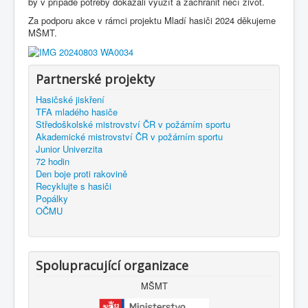
by v případě potřeby dokázali využít a zachránit něčí život.
Za podporu akce v rámci projektu Mladí hasiči 2024 děkujeme
MŠMT.
Partnerské projekty
Hasičské jiskření
TFA mladého hasiče
Středoškolské mistrovství ČR v požárním sportu
Akademické mistrovství ČR v požárním sportu
Junior Univerzita
72 hodin
Den boje proti rakovině
Recyklujte s hasiči
Popálky
OČMU
Spolupracující organizace
MŠMT