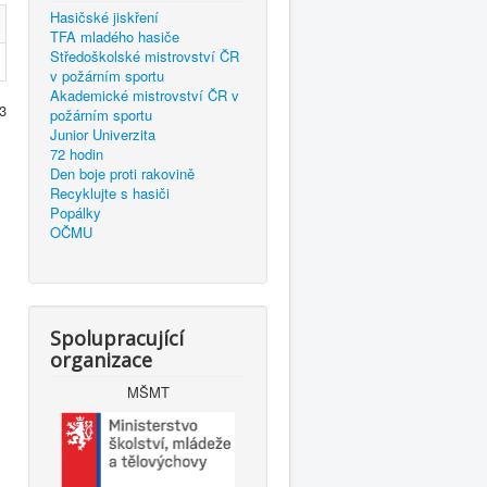
Hasičské jiskření
TFA mladého hasiče
Středoškolské mistrovství ČR
v požárním sportu
Akademické mistrovství ČR v
 3
požárním sportu
Junior Univerzita
72 hodin
Den boje proti rakovině
Recyklujte s hasiči
Popálky
OČMU
Spolupracující
organizace
MŠMT