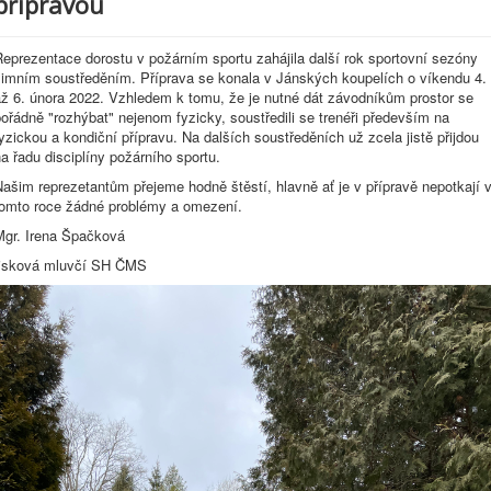
přípravou
eprezentace dorostu v požárním sportu zahájila další rok sportovní sezóny
zimním soustředěním. Příprava se konala v Jánských koupelích o víkendu 4.
až 6. února 2022. Vzhledem k tomu, že je nutné dát závodníkům prostor se
ořádně "rozhýbat" nejenom fyzicky, soustředili se trenéři především na
yzickou a kondiční přípravu. Na dalších soustředěních už zcela jistě přijdou
a řadu disciplíny požárního sportu.
ašim reprezetantům přejeme hodně štěstí, hlavně ať je v přípravě nepotkají 
tomto roce žádné problémy a omezení.
Mgr. Irena Špačková
tisková mluvčí SH ČMS