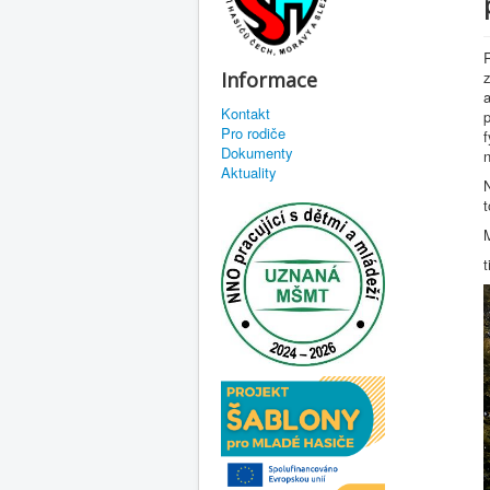
R
Informace
Kontakt
p
Pro rodiče
f
Dokumenty
n
Aktuality
N