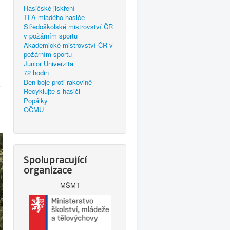
Hasičské jiskření
TFA mladého hasiče
Středoškolské mistrovství ČR
v požárním sportu
Akademické mistrovství ČR v
požárním sportu
Junior Univerzita
72 hodin
Den boje proti rakovině
v
Recyklujte s hasiči
Popálky
OČMU
Spolupracující
organizace
MŠMT