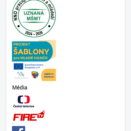
Média
-