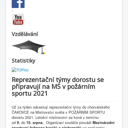
-
Vzdělávání
Statistiky
Reprezentační týmy dorostu se
připravují na MS v požárním
sportu 2021
Už za týden odcestují reprezentační týmy do chorvatského
ČAKOVCE na Mistrovství světa v POŽÁRNÍM SPORTU
dorostu 2021. Letošní mistrovství se koná v termínu
od
9.
do
15. srpna
. Organizaci soutěže provádí
Mezinárodní
sportovní federace hasičů a záchranářů
ve spolupráci