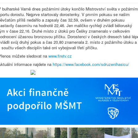
V bulharské Varně dnes požárními útoky končilo Mistrovství světa v požárním
sportu dorostu. Nejprve startovaly dorostenky. V prvním pokusu se našim
děvčatům příliš nedařilo a zapsaly čas 32,59, ovšem v druhém pokusu
astavily časomíru na hodnotě 22,46. Jen maličko rychleji zvládl běloruský
tým v čase 22,16. Druhé místo z útoků pro Češky znamenalo v celkovém
hodnocení úžasnou bronzovou příčku. Dorostenci v českých dresech také lép
vládli svůj druhý pokus a čas 20,80 znamenala 2. místo z požárního útoku a
 součtu všech disciplín také oni vybojovali třetí příčku.
Přenos můžete sledovat na
www.firetv.cz
Aktuální informace najdete na
https://www.facebook.com/sdruzenihasicu/