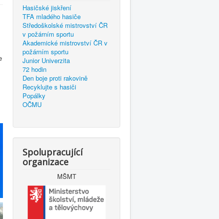
Hasičské jiskření
TFA mladého hasiče
Středoškolské mistrovství ČR
v požárním sportu
Akademické mistrovství ČR v
požárním sportu
e
Junior Univerzita
72 hodin
Den boje proti rakovině
Recyklujte s hasiči
Popálky
OČMU
Spolupracující
organizace
MŠMT