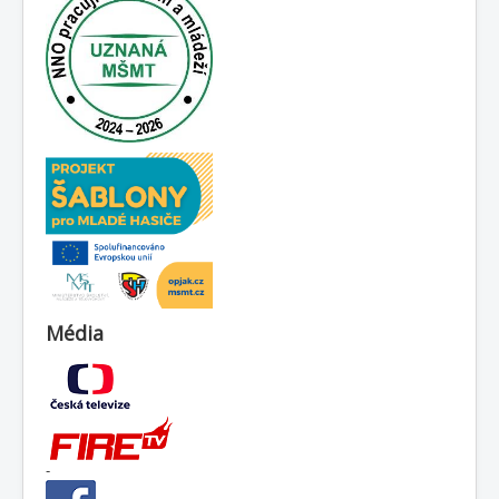
Média
-