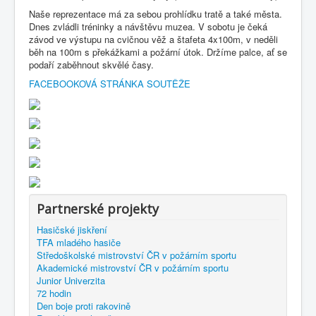
Naše reprezentace má za sebou prohlídku tratě a také města.
Dnes zvládli tréninky a návštěvu muzea. V sobotu je čeká
závod ve výstupu na cvičnou věž a štafeta 4x100m, v neděli
běh na 100m s překážkami a požární útok. Držíme palce, ať se
podaří zaběhnout skvělé časy.
FACEBOOKOVÁ STRÁNKA SOUTĚŽE
Partnerské projekty
Hasičské jiskření
TFA mladého hasiče
Středoškolské mistrovství ČR v požárním sportu
Akademické mistrovství ČR v požárním sportu
Junior Univerzita
72 hodin
Den boje proti rakovině