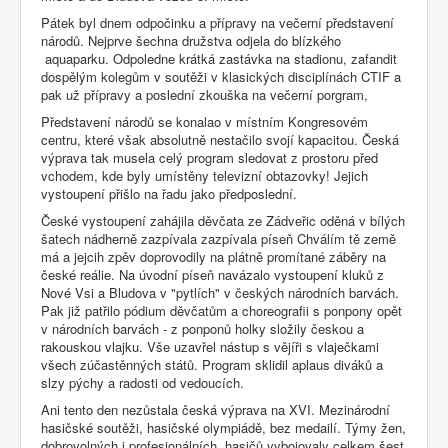
Pátek byl dnem odpočinku a přípravy na večerní představení
národů. Nejprve šechna družstva odjela do blízkého
aquaparku. Odpoledne krátká zastávka na stadionu, zafandit
dospělým kolegům v soutěži v klasických disciplínách CTIF a
pak už přípravy a poslední zkouška na večerní porgram,
Představení národů se konalao v místním Kongresovém
centru, které však absolutně nestačilo svojí kapacitou. Česká
výprava tak musela celý program sledovat z prostoru před
vchodem, kde byly umístěny televizní obtazovky! Jejich
vystoupení přišlo na řadu jako předposlední.
České vystoupení zahájila děvčata ze Zádveřic oděná v bílých
šatech nádherně zazpívala zazpívala píseň Chválím tě země
má a jejcih zpěv doprovodily na plátně promítané záběry na
české reálie. Na úvodní píseň navázalo vystoupení kluků z
Nové Vsi a Bludova v "pytlích" v českých národních barvách.
Pak již patřilo pódium děvčatům a choreografii s ponpony opět
v národních barvách - z ponponů holky složily českou a
rakouskou vlajku. Vše uzavřel nástup s vějíři s vlaječkami
všech zúčastěnných států. Program sklidil aplaus diváků a
slzy pýchy a radosti od vedoucích.
Ani tento den nezůstala česká výprava na XVI. Mezinárodní
hasičské soutěži, hasičské olympiádě, bez medailí. Týmy žen,
dobrovolných i profesionálních hasičů vybojovaly celkem šest