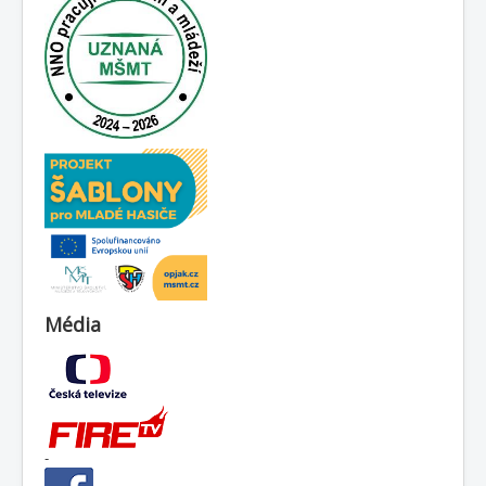
Média
-