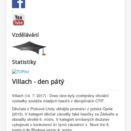
-
Vzdělávání
Statistiky
Villach - den pátý
Villach (14. 7. 2017) - Dnes ráno byly zveřejněny oficiální
výsledky soutěže mladých hasičů v disciplínách CTIF.
Děvčata z Pískové Lhoty obhájila prvenství z polské Opole
(2015). V kategorii děvčat závodily také hasičky ze Zádveřic a
obsadily skvělé 6. místo. V kategorii smíšených družstev
vybojovali v konkurenci 41 týmů závodníci z Nové Vsi 6.
místo a do Bludova vezou 8. místo.