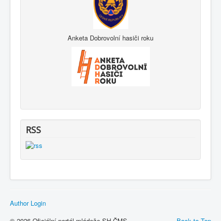
Anketa Dobrovolní hasiči roku
RSS
Author Login
© 2026 Oficiální portál mládeže SH ČMS
Back to Top