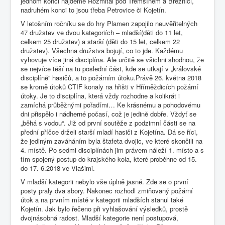
jednom konci najdeme Rožmitál pod Třemšínem a Březnici,
nadruhém konci to jsou třeba Petrovice či Kojetín.
V letošním ročníku se do hry Plamen zapojilo neuvěřitelných
47 družstev ve dvou kategoriích – mladší(děti do 11 let,
celkem 25 družstev) a starší (děti do 15 let, celkem 22
družstev). Všechna družstva bojují, co to jde. Každému
vyhovuje více jiná disciplína. Ale určitě se všichni shodnou, že
se nejvíce těší na tu poslední část, kde se utkají v „královské
disciplíně“ hasičů, a to požárním útoku.Právě 26. května 2018
se kromě útoků CTIF konaly na hřišti v Hříměždicích požární
útoky. Je to disciplína, která vždy rozhodne a kolikrát i
zamíchá průběžnými pořadími… Ke krásnému a pohodovému
dni přispělo i nádherné počasí, což je jedině dobře. Vždyť se
„běhá s vodou“. Již od první soutěže z podzimní části se na
přední příčce drželi starší mladí hasiči z Kojetína. Dá se říci,
že jediným zaváháním byla štafeta dvojic, ve které skončili na
4. místě. Po sedmi disciplínách jim právem náleží 1. místo a s
tím spojený postup do krajského kola, které proběhne od 15.
do 17. 6.2018 ve Vlašimi.
V mladší kategorii nebylo vše úplně jasné. Zde se o první
posty praly dva sbory. Nakonec rozhodl zmiňovaný požární
útok a na prvním místě v kategorii mladších stanul také
Kojetín. Jak bylo řečeno při vyhlašování výsledků, prostě
dvojnásobná radost. Mladší kategorie není postupová,