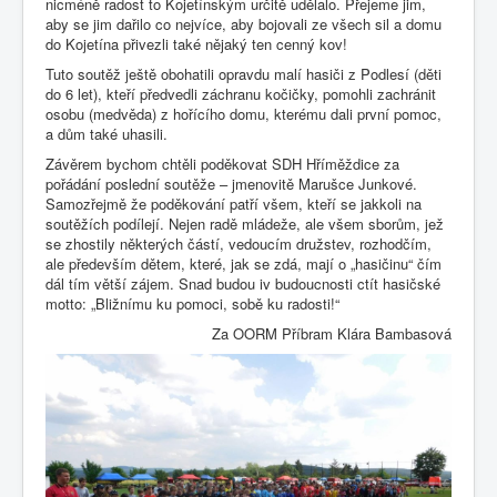
nicméně radost to Kojetínským určitě udělalo. Přejeme jim,
aby se jim dařilo co nejvíce, aby bojovali ze všech sil a domu
do Kojetína přivezli také nějaký ten cenný kov!
Tuto soutěž ještě obohatili opravdu malí hasiči z Podlesí (děti
do 6 let), kteří předvedli záchranu kočičky, pomohli zachránit
osobu (medvěda) z hořícího domu, kterému dali první pomoc,
a dům také uhasili.
Závěrem bychom chtěli poděkovat SDH Hříměždice za
pořádání poslední soutěže – jmenovitě Marušce Junkové.
Samozřejmě že poděkování patří všem, kteří se jakkoli na
soutěžích podílejí. Nejen radě mládeže, ale všem sborům, jež
se zhostily některých částí, vedoucím družstev, rozhodčím,
ale především dětem, které, jak se zdá, mají o „hasičinu“ čím
dál tím větší zájem. Snad budou iv budoucnosti ctít hasičské
motto: „Bližnímu ku pomoci, sobě ku radosti!“
Za OORM Příbram Klára Bambasová