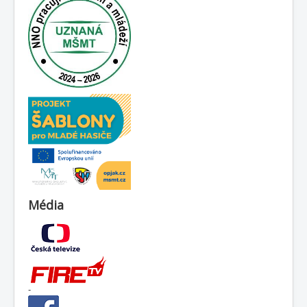
Média
-