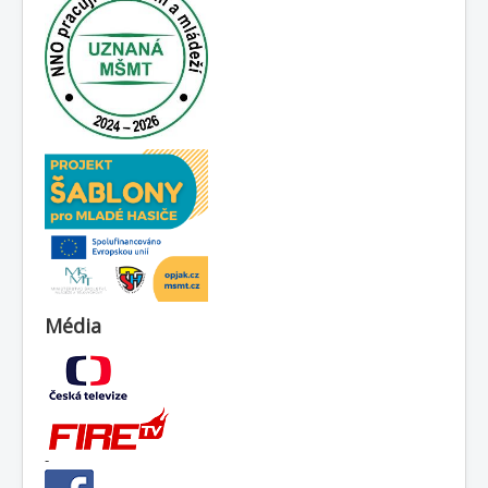
Média
-