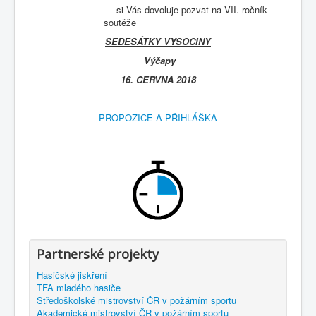
si Vás dovoluje pozvat na VII. ročník
soutěže
ŠEDESÁTKY VYSOČINY
V
ýčapy
16. ČERVNA 2018
PROPOZICE A PŘIHLÁŠKA
Partnerské projekty
Hasičské jiskření
TFA mladého hasiče
Středoškolské mistrovství ČR v požárním sportu
Akademické mistrovství ČR v požárním sportu