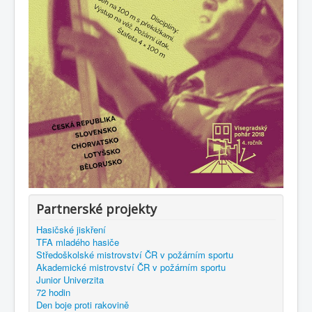
Partnerské projekty
Hasičské jiskření
TFA mladého hasiče
Středoškolské mistrovství ČR v požárním sportu
Akademické mistrovství ČR v požárním sportu
Junior Univerzita
72 hodin
Den boje proti rakovině