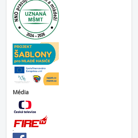
Média
-