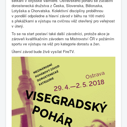
setkání v lotyšské Valmieře. Ostravského poháru se zúčastní
dorostenecká družstva z Česka, Slovenska, Běloruska,
Lotyšska a Chorvatska. Kolektivní disciplíny proběhnou
v pondělí odpoledne a hlavní závod v běhu na 100 metrů
s překážkami a výstupu na cvičnou věž otevřený pro veřejnost
v úterý.
To se na start postaví také další závodníci, protože akce je
zároveň kvalifikačním závodem na Mistrovství ČR v požárním
sportu ve výstupu na věž pro kategorie dorostu a žen.
Úterní závod bude živě vysílat FireTV.