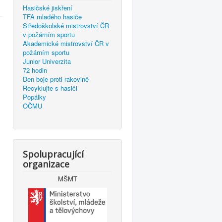
Hasičské jiskření
TFA mladého hasiče
Středoškolské mistrovství ČR
v požárním sportu
Akademické mistrovství ČR v
požárním sportu
Junior Univerzita
72 hodin
Den boje proti rakovině
Recyklujte s hasiči
Popálky
OČMU
Spolupracující
organizace
MŠMT