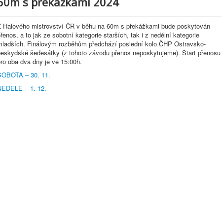
60m s překážkami 2024
Z Halového mistrovství ČR v běhu na 60m s překážkami bude poskytován
řenos, a to jak ze sobotní kategorie starších, tak i z nedělní kategorie
mladších. Finálovým rozběhům předchází poslední kolo ČHP Ostravsko-
beskydské šedesátky (z tohoto závodu přenos neposkytujeme). Start přenosu
ro oba dva dny je ve 15:00h.
SOBOTA – 30. 11.
NEDĚLE – 1. 12.