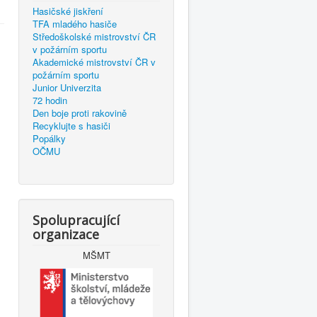
Hasičské jiskření
TFA mladého hasiče
Středoškolské mistrovství ČR
v požárním sportu
Akademické mistrovství ČR v
požárním sportu
Junior Univerzita
72 hodin
Den boje proti rakovině
Recyklujte s hasiči
Popálky
OČMU
Spolupracující
organizace
MŠMT