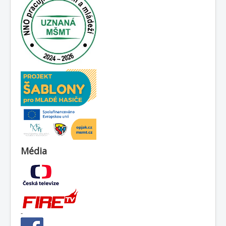
Média
-