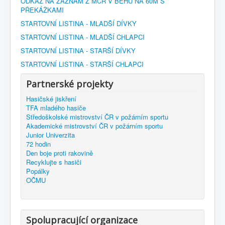
ODKAZ NA ZÁZNAM Z MČR V BĚHU NA 60M S
PŘEKÁŽKAMI
STARTOVNÍ LISTINA - MLADŠÍ DÍVKY
STARTOVNÍ LISTINA - MLADŠÍ CHLAPCI
STARTOVNÍ LISTINA - STARŠÍ DÍVKY
STARTOVNÍ LISTINA - STARŠÍ CHLAPCI
Partnerské projekty
Hasičské jiskření
TFA mladého hasiče
Středoškolské mistrovství ČR v požárním sportu
Akademické mistrovství ČR v požárním sportu
Junior Univerzita
72 hodin
Den boje proti rakovině
Recyklujte s hasiči
Popálky
OČMU
Spolupracující organizace