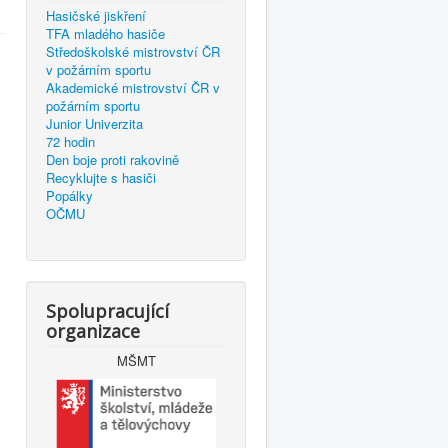
Hasičské jiskření
TFA mladého hasiče
Středoškolské mistrovství ČR
v požárním sportu
Akademické mistrovství ČR v
požárním sportu
Junior Univerzita
72 hodin
Den boje proti rakovině
Recyklujte s hasiči
Popálky
OČMU
Spolupracující
organizace
MŠMT