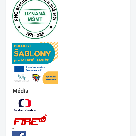
Média
-