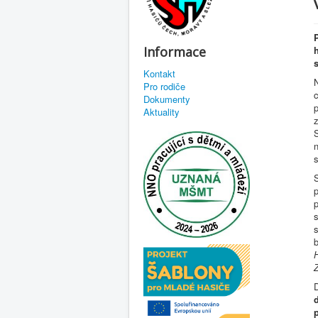
Informace
Kontakt
Pro rodiče
Dokumenty
p
Aktuality
z
n
S
p
H