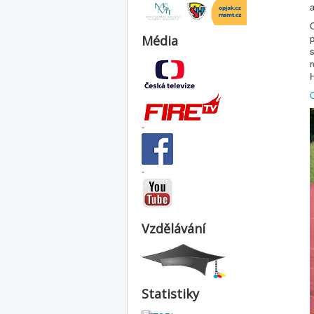
O
Média
s
H
-
-
Vzdělávání
Statistiky