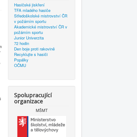
Hasičské jiskření
TFA mladého hasiče
Středoškolské mistrovství ČR
v požárním sportu
Akademické mistrovství ČR v
požárním sportu
Junior Univerzita
72 hodin
ím
Den boje proti rakovině
v
Recyklujte s hasiči
Popálky
é
OČMU
Spolupracující
ě
organizace
MŠMT