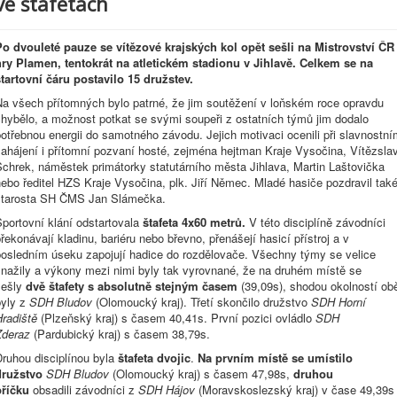
ve štafetách
Po dvouleté pauze se vítězové krajských kol opět sešli na Mistrovství ČR
hry Plamen, tentokrát na atletickém stadionu v Jihlavě.
Celkem se na
startovní čáru postavilo 15 družstev.
Na všech přítomných bylo patrné, že jim soutěžení v loňském roce opravdu
chybělo, a možnost potkat se svými soupeři z ostatních týmů jim dodalo
otřebnou energii do samotného závodu. Jejich motivaci ocenili při slavnostn
ahájení i přítomní pozvaní hosté, zejména hejtman Kraje Vysočina, Vítězsla
Schrek, náměstek primátorky statutárního města Jihlava, Martin Laštovička
ebo ředitel HZS Kraje Vysočina, plk. Jiří Němec. Mladé hasiče pozdravil tak
starosta SH ČMS Jan Slámečka.
portovní klání odstartovala
štafeta 4x60 metrů.
V této disciplíně závodníci
řekonávají kladinu, bariéru nebo břevno, přenášejí hasicí přístroj a v
posledním úseku zapojují hadice do rozdělovače. Všechny týmy se velice
snažily a výkony mezi nimi byly tak vyrovnané, že na druhém místě se
sešly
dvě štafety s absolutně stejným časem
(39,09s), shodou okolností ob
byly z
SDH Bludov
(Olomoucký kraj). Třetí skončilo družstvo
SDH Horní
radiště
(Plzeňský kraj) s časem 40,41s. První pozici ovládlo
SDH
Zderaz
(Pardubický kraj) s časem 38,79s.
Druhou disciplínou byla
štafeta dvojic
.
Na prvním místě se umístilo
družstvo
SDH Bludov
(Olomoucký kraj) s časem 47,98s,
druhou
příčku
obsadili závodníci z
SDH Hájov
(Moravskoslezský kraj) v čase 49,39s