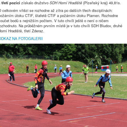
a
třetí pozici
získalo družstvo
SDH Horní Hradiště
(Plzeňský kraj) 49,81s.
 celkovém vítězi se rozhodne až zítra po dalších třech disciplínách:
požárním útoku CTIF, štafetě CTIF a požárním útoku Plamen. Rozhodne
oučet bodů s nejnižším počtem. V tuto chvíli ještě o není o ničem
rozhodnuto. Na průběžném prvním místě je v tuto chvíli SDH Bludov, druhé
orní Hradiště, třetí Zderaz.
ODKAZ NA FOTOGALERII