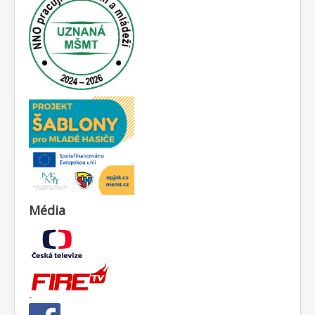
Média
-