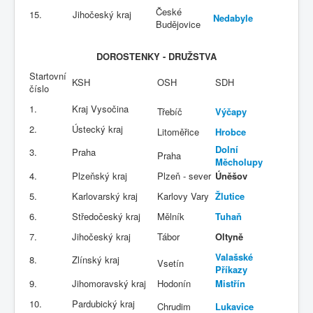
České
15.
Jihočeský kraj
Nedabyle
Budějovice
DOROSTENKY - DRUŽSTVA
Startovní
KSH
OSH
SDH
číslo
1.
Kraj Vysočina
Třebíč
Výčapy
2.
Ústecký kraj
Litoměřice
Hrobce
Dolní
3.
Praha
Praha
Měcholupy
4.
Plzeňský kraj
Plzeň - sever
Úněšov
5.
Karlovarský kraj
Karlovy Vary
Žlutice
6.
Středočeský kraj
Mělník
Tuhaň
7.
Jihočeský kraj
Tábor
Oltyně
Valašské
8.
Zlínský kraj
Vsetín
Příkazy
9.
Jihomoravský kraj
Hodonín
Mistřín
10.
Pardubický kraj
Chrudim
Lukavice