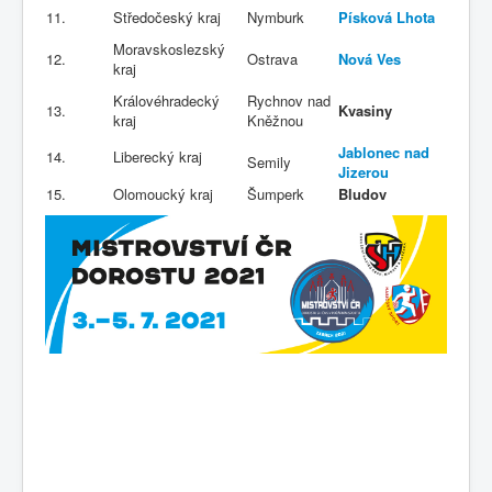
11.
Středočeský kraj
Nymburk
Písková Lhota
Moravskoslezský
12.
Ostrava
Nová Ves
kraj
Královéhradecký
Rychnov nad
13.
Kvasiny
kraj
Kněžnou
Jablonec nad
14.
Liberecký kraj
Semily
Jizerou
15.
Olomoucký kraj
Šumperk
Bludov