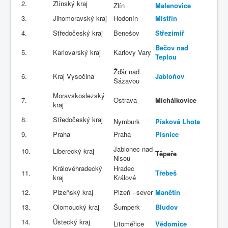
2.
Zlínský kraj
Zlín
Malenovice
3.
Jihomoravský kraj
Hodonín
Mistřín
4.
Středočeský kraj
Benešov
Střezimíř
Bečov nad
5.
Karlovarský kraj
Karlovy Vary
Teplou
Žďár nad
6.
Kraj Vysočina
Jabloňov
Sázavou
Moravskoslezský
7.
Ostrava
Michálkovice
kraj
8.
Středočeský kraj
Nymburk
Písková Lhota
9.
Praha
Praha
Písnice
Jablonec nad
10.
Liberecký kraj
Těpeře
Nisou
Královéhradecký
Hradec
11.
Třebeš
kraj
Králové
12.
Plzeňský kraj
Plzeň - sever
Manětín
13.
Olomoucký kraj
Šumperk
Bludov
14.
Ústecký kraj
Litoměřice
Vědomice