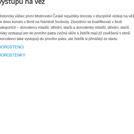
výstupu na věž
istoricky vůbec první Mistrovství České republiky dorostu v disciplíně výstup na vě
e dnes konalo v Brně na Náměstí Svobody. Závodníci se kvalifikovali v šesti
ategoriích – dorostenci mladší, střední, starší a dorostenky mladší, střední, starší.
ívky vystupují jen do prvního patra cvičné věže a žebřík mají již zavěšený v okně.
orostenci také vystupují do prvního patra, ale žebřík si přinášejí ze startu.
DOROSTENCI
DOROSTENKY