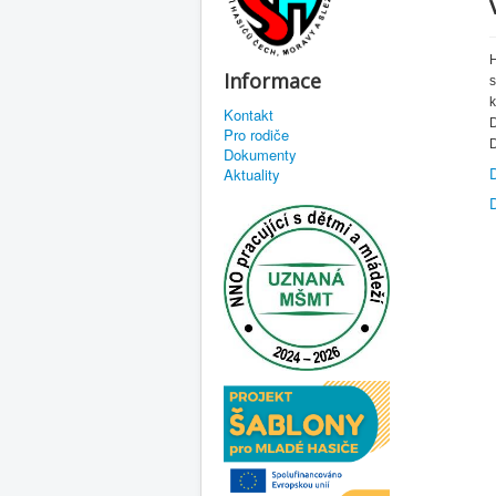
H
Informace
s
k
Kontakt
D
Pro rodiče
D
Dokumenty
Aktuality