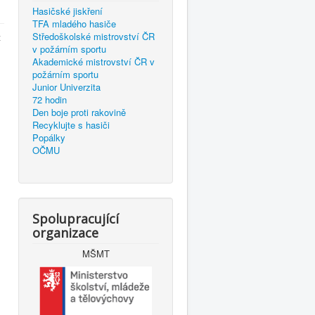
Hasičské jiskření
TFA mladého hasiče
Středoškolské mistrovství ČR
ž
v požárním sportu
Akademické mistrovství ČR v
požárním sportu
Junior Univerzita
72 hodin
Den boje proti rakovině
Recyklujte s hasiči
Popálky
OČMU
Spolupracující
organizace
MŠMT