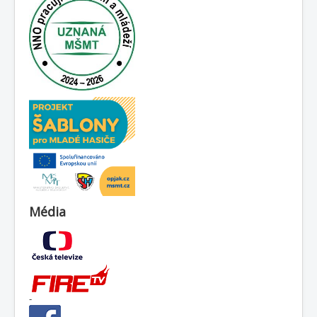
Média
-