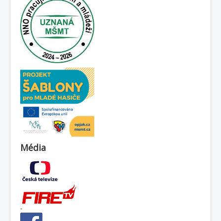
Média
-