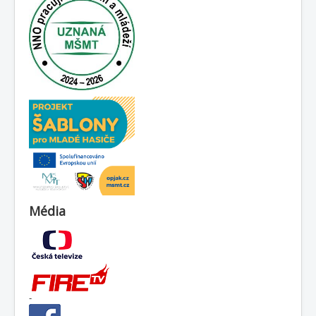
Média
-