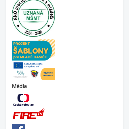
Média
-