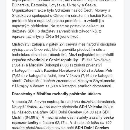
Bulharska, Estonska, Lotyšska, Ukrajiny a Česka.
Organizátorem akce bylo Sdružení hasičů Čech, Moravy a
Slezska ve spolupráci s Okresním sdružením hasičů Kolín,
pro které šlo o organizátorskou premiéru – a zvládli ji s
naprostým přehledem. Na start se postavilo celkem 30
družstev SDH, 6 družstev zahraničních závodníků, 2
reprezentační týmy ČR a 84 jednotlivců.
Mistrovství zahájila v pátek 27. června mezinárodní disciplína
výstup na cvičnou věž
, která prověřila především sílu a
technickou dovednost účastníků. Mezi nejlepšími se umístili
zejména
závodníci z České republiky
– Eliška Nováková
(7,84 s) a Miroslav Dokoupil (7,86 s) získali prvenství
v kategorii mladší, Kateřina Nováková (8,06 s) a Adam Petr
(7,62 s) v kategorii střední, Eva Vlčková (7,46 s) v kategorii
starší. Zahraniční úspěch zaznamenal Maksym Shynkarenko
z Ukrajiny s časem 11,53 s v kategorii starších dorostenců.
Dorostenky z Mistřína rozhodly požárním útokem
V sobotu 28. června nastoupila na dráhu družstva dorostenek.
Nejlepší
štafetu 4×100 metrů
předvedla
SDH Velenka
(63,01
s), následovaná týmy SDH Dolní Cerekev (64,33 s) a SDH
Mistřín (64,89 s). V mezinárodní části štafety zazářily
české
reprezentantky
s časem 62,17 s. V disciplíně
běhu na 100
metrů s překážkami
dominovala opět
SDH Dolní Cerekev