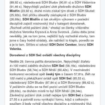
(89,92 s), následovaná SDH Bludov (90,81 s) a SDH Vědomice
(91,46 s). Nejrychlejší
požární útok
předvedlo družstvo
SDH
Mistřín
(23,92 s), druhé místo získal tým dívek z SDH Skuteč
(25,92s), třetí příčku obsadily zástupkyně z SDH Bludov
(26,69s).
SDH Mistřín
si tak skvělým výkonem v poslední
disciplíně zajistil mistrovský titul v kategorii dorostenek.
„Rozhodl určitě požární útok,“ shodují se členky vítězného
družstva Veronika Krysová a Anna Svorová. „Celou dobu jsme
nevěděly, jak na tom jsme, nejtěžší byly rozhodně stovky, tam
jsme s časy hodně strádaly, ale naštěstí to klaplo, povedlo se
a je to tam. Stříbro si odvezl
SDH Dolní Cerekev
, bronz
SDH
Velenka.
Dorostenci z SDH Seč ovládli všechny disciplíny
Neděle 29. června patřila dorostencům. Nejrychlejší
štafetu
4×100 metrů
zaběhlo družstvo
SDH Seč
(58,16s), následováno
SDH Bludov (58,74s) a SDH Mniší (60,42s). V mezinárodní
konkurenci exceloval opět
český tým
s časem 57,81s.
Běh na
100 metrů s překážkami
ovládl opět
SDH Seč
(85,53 s),
následovaný SDH Bludov (87,84 s) a SDH Borovany (89,42 s).
V
požárním útoku
se na třetí pozici umístil SDH Bludov
(28,63s), na druhém místě to byl SDH Mniší (28,34s).
Závěrečný požární útok zvládl nejlépe tým
SDH Seč
s časem
27,55 s a potvrdil svou vynikající formu, když s celkovým
součtem 3 body vyhrál všechny disciplíny a mistrovský titul.