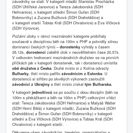
závodníky se stali: V kategorii mladší Stanislav Procházka
(SDH Uhlířské Janovice) a Tereza Jakobovská (SDH
Heřmanice), v kategorii střední Šimon Guřan (SDH
Bobrovníky) a Zuzana Bužková (SDH Drahotěšice) a
v kategorii starší Tobias Král (SDH Chvalovice) a Eva Vlčková
(SDH Výrovice).
Požární útoky
v rámci mezinárodní kategorie probíhaly
současně s disciplínou běh na 100m s PHP a potvrdily silnou
dominanci českých týmů –
dorostenky
vyhrály s časem
26,12s,
dorostenci
zaběhli útok v neuvěřitelném čase 20,57s.
V celkovém hodnocení mezinárodních družstev se na prvních
příčkách jak v kategorii dorostenek, tak i dorostenců umístila
obě družstva z Česka
. Druhé místo si z Kolína odvezly
Bulharky
, třetí místo patřilo
závodnicím z Estonka
. U
dorostenců si stříbro po skvělých výkonech zasloužili
závodníci z Ukrajiny
a třetí místo získal
tým Bulharska.
V kategorii
jednotlivců
se po součtu z obou disciplín (běh na
100m s překážkami a běh na 100m s PHP) celkovými vítězi
stali: Tereza Jakobovská (SDH Heřmanice) a Matyáš Walter
(SDH Horní Bělá) v kategorii mladší, Zuzana Bužková (SDH
Drahotěšice) a Šimon Guřan (SDH Bobrovníky) v kategorii
střední a Eva Vlčková (SDH Výrovice) a Tobias Král (SDH
Chvalovice) v kategorii starší.
Děkujeme všem závodníkům, trenérům, organizátorům a