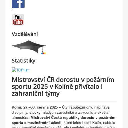
-
Vzdělávání
Statistiky
Mistrovství ČR dorostu v požárním
sportu 2025 v Kolíně přivítalo i
zahraniční týmy
Kolín, 27.–30. června 2025
– Čtyři soutěžní dny, napínavé
disciplíny, stovky mladých závodníků a závodnic a skvělá
atmosféra.
Mistrovství České republiky dorostu v požárním
sportu s mezinárodní účastí
, které letos hostil Kolín, nabídlo
nejen prestižní domácí soutěž, ale i setkání nejlepších týmů z