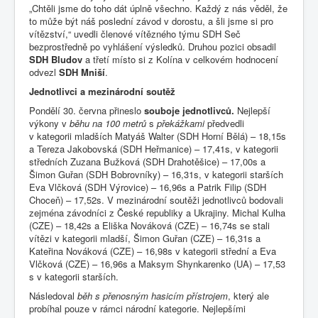
„Chtěli jsme do toho dát úplně všechno. Každý z nás věděl, že
to může být náš poslední závod v dorostu, a šli jsme si pro
vítězství,“ uvedli členové vítězného týmu SDH Seč
bezprostředně po vyhlášení výsledků. Druhou pozici obsadil
SDH Bludov
a třetí místo si z Kolína v celkovém hodnocení
odvezl
SDH Mniší
.
Jednotlivci a mezinárodní soutěž
Pondělí 30. června přineslo
souboje jednotlivců.
Nejlepší
výkony v
běhu na 100 metrů
s
překážkami
předvedli
v kategorii mladších Matyáš Walter (SDH Horní Bělá) – 18,15s
a Tereza Jakobovská (SDH Heřmanice) – 17,41s, v kategorii
středních Zuzana Bužková (SDH Drahotěšice) – 17,00s a
Šimon Guřan (SDH Bobrovníky) – 16,31s, v kategorii starších
Eva Vlčková (SDH Výrovice) – 16,96s a Patrik Filip (SDH
Choceň) – 17,52s. V mezinárodní soutěži jednotlivců bodovali
zejména závodníci z České republiky a Ukrajiny. Michal Kulha
(CZE) – 18,42s a Eliška Nováková (CZE) – 16,74s se stali
vítězi v kategorii mladší, Šimon Guřan (CZE) – 16,31s a
Kateřina Nováková (CZE) – 16,98s v kategorii střední a Eva
Vlčková (CZE) – 16,96s a Maksym Shynkarenko (UA) – 17,53
s v kategorii starších.
Následoval
běh s přenosným hasicím přístrojem
, který ale
probíhal pouze v rámci národní kategorie. Nejlepšími