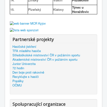
14.
Zlínský
Vsetín
Pozděchov
Týnec u
15.
Plzeňský
Klatovy
Horažďovic
Partnerské projekty
Hasičské jiskření
TFA mladého hasiče
Středoškolské mistrovství ČR v požárním sportu
Akademické mistrovství ČR v požárním sportu
Junior Univerzita
72 hodin
Den boje proti rakovině
Recyklujte s hasiči
Popálky
OČMU
Spolupracující organizace