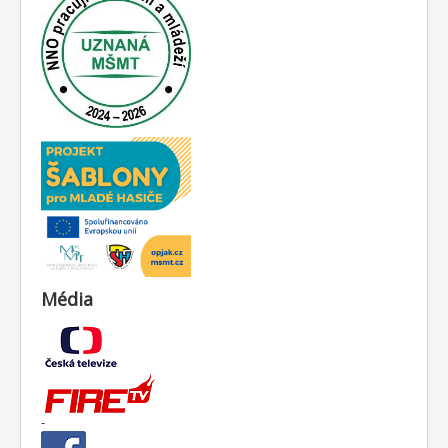
Média
-