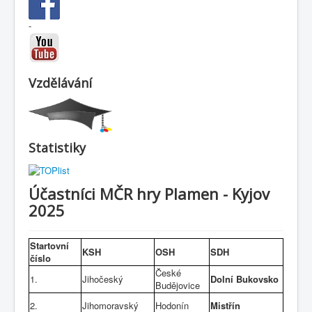
-
Vzdělávání
Statistiky
Účastníci MČR hry Plamen - Kyjov
2025
Startovní
KSH
OSH
SDH
číslo
České
1.
Jihočeský
Dolní Bukovsko
Budějovice
2.
Jihomoravský
Hodonín
Mistřín