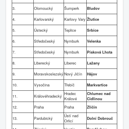
3.
Olomoucký
Šumperk
Bludov
4.
Karlovarský
Karlovy Vary
Žlutice
5.
Ústecký
Teplice
Srbice
6.
Středočeský
Nymburk
Velenka
7.
Středočeský
Nymburk
Písková Lhota
8.
Liberecký
Liberec
Lažany
9.
Moravskoslezský
Nový Jičín
Hájov
10.
Vysočina
Třebíč
Markvartice
Hradec
Chlumec nad
11.
Královéhradecký
Králové
Cidlinou
12.
Praha
Praha
Zličín
Ústí nad
13.
Pardubický
Dolní Dobrouč
Orlicí