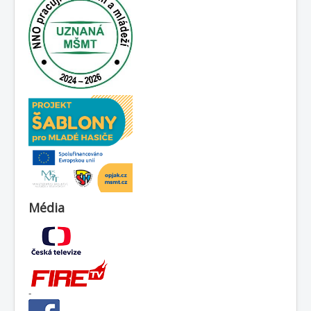
Média
-