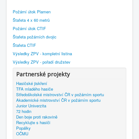
Požární útok Plamen
Štafeta 4 x 60 metrů
Požární útok CTIF
Štafeta požárních dvojic
Štafeta CTIF
Výsledky ZPV - kompletní listina
Výsledky ZPV - pořadí družstev
Partnerské projekty
Hasičské jiskření
TFA mladého hasiče
Středoškolské mistrovství ČR v požárním sportu
Akademické mistrovství ČR v požárním sportu
Junior Univerzita
72 hodin
Den boje proti rakovině
Recyklujte s hasiči
Popálky
OČMU