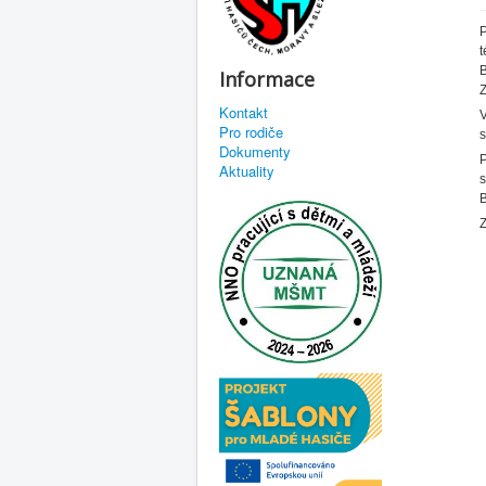
P
t
B
Informace
Z
Kontakt
V
Pro rodiče
s
Dokumenty
P
Aktuality
s
B
Z