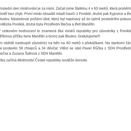
oslední den mistrovství je za námi. Začali jsme štafetou 4 x 60 metrů, která proběh
éměř bez chyb. První místo obsadili mladí hasiči z Poniklé, druhé pak Kyjovice a tře
ludov. Následoval požární útok, který byl napínavý až do úplně posledního pokus
vítězila Poniklá, druhá byla Prostřední Bečva a třetí Manětín.
 celkovém hodnocení to znamená titul mistrů republiky pro závodníky z Ponikl
tříbrnou příčku bere Manětín a bronz pak Bludov. Gratulujeme!!!
o obědě nastoupili závodníci na běh na 60 metrů s překážkami. Na startovní čá
e postavilo 58 chlapců a 34 děvčat. Vítězi se stali Pavel Růčka z SDH Prostřed
ečva a Zuzana Šafrová z SDH Manětín.
ítra začíná Mistrovství České republiky soutěže dorostu