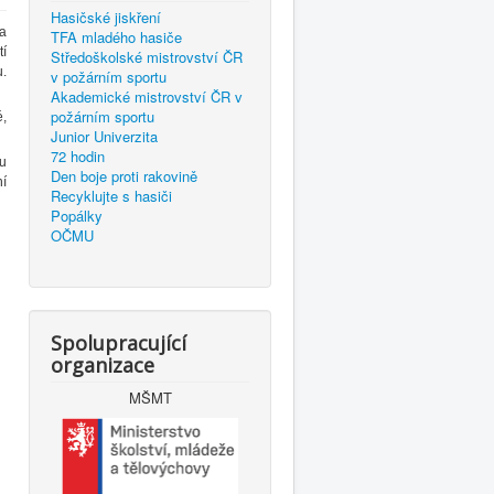
Hasičské jiskření
la
TFA mladého hasiče
tí
Středoškolské mistrovství ČR
u.
v požárním sportu
Akademické mistrovství ČR v
požárním sportu
é,
Junior Univerzita
72 hodin
ru
Den boje proti rakovině
ní
Recyklujte s hasiči
Popálky
OČMU
Spolupracující
organizace
MŠMT