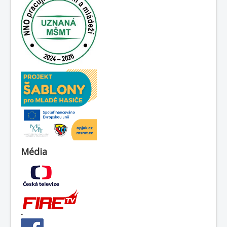
Média
-