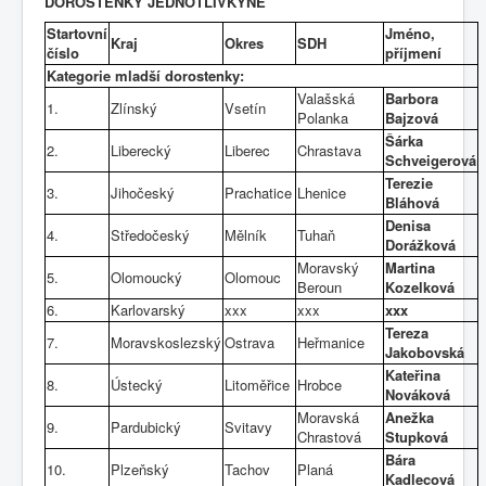
DOROSTENKY JEDNOTLIVKYNĚ
Startovní
Jméno,
Kraj
Okres
SDH
číslo
příjmení
Kategorie mladší dorostenky:
Valašská
Barbora
1.
Zlínský
Vsetín
Polanka
Bajzová
Šárka
2.
Liberecký
Liberec
Chrastava
Schveigerová
Terezie
3.
Jihočeský
Prachatice
Lhenice
Bláhová
Denisa
4.
Středočeský
Mělník
Tuhaň
Dorážková
Moravský
Martina
5.
Olomoucký
Olomouc
Beroun
Kozelková
6.
Karlovarský
xxx
xxx
xxx
Tereza
7.
Moravskoslezský
Ostrava
Heřmanice
Jakobovská
Kateřina
8.
Ústecký
Litoměřice
Hrobce
Nováková
Moravská
Anežka
9.
Pardubický
Svitavy
Chrastová
Stupková
Bára
10.
Plzeňský
Tachov
Planá
Kadlecová