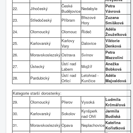
České
Petra
22.
Jihočeský
Nedabyle
Budějovice
Vávrová
Březové
Zuzana
23.
Středočeský
Příbram
Hory
Smíšková
Adéla
24.
Olomoucký
Olomouc
Řídeč
Žouželková
Karlovy
Viktorie
25.
Karlovarský
Dalovice
Vary
Denková
Petra
26.
Moravskoslezský
Ostrava
Svinov
Mazzolini
Ústí nad
Anežka
27.
Ústecký
Mojžíř
Labem
Bobková
Ústí nad
Letohrad -
Adéla
28.
Pardubický
Orlicí
Kunčice
Majvaldová
Kategorie starší dorostenky:
Ludmila
29.
Olomoucký
Přerov
Vysoká
Krčmářová
Kynšperk
Jarmila
30.
Karlovarský
Sokolov
nad Ohří
Budiská
Kateřina
31.
Moravskoslezský
Opava
Neplachovice
Kořistková