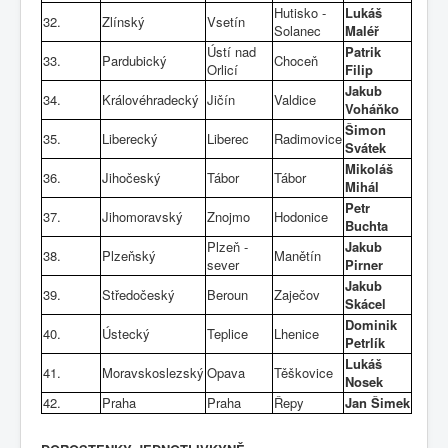
Hutisko -
Lukáš
32.
Zlínský
Vsetín
Solanec
Maléř
Ústí nad
Patrik
33.
Pardubický
Choceň
Orlicí
Filip
Jakub
34.
Královéhradecký
Jičín
Valdice
Voháňko
Šimon
35.
Liberecký
Liberec
Radimovice
Svátek
Mikoláš
36.
Jihočeský
Tábor
Tábor
Mihál
Petr
37.
Jihomoravský
Znojmo
Hodonice
Buchta
Plzeň -
Jakub
38.
Plzeňský
Manětín
sever
Pirner
Jakub
39.
Středočeský
Beroun
Zaječov
Skácel
Dominik
40.
Ústecký
Teplice
Lhenice
Petrlík
Lukáš
41.
Moravskoslezský
Opava
Těškovice
Nosek
42.
Praha
Praha
Řepy
Jan Šimek