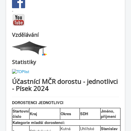
-
Vzdělávání
Statistiky
Účastnící MČR dorostu - jednotlivci
- Písek 2024
DOROSTENCI JEDNOTLIVCI
Startovní
Jméno,
Kraj
Okres
SDH
číslo
příjmení
Kategorie mladší dorostenci:
Kutná
Uhlířské
Stanislav