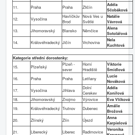
Adéla
11.
Praha
Praha
Zličín
Sčobáková
Havlíčkův
Nová Ves u
Natálie
12.
Vysočina
Brod
Světlé
Vávrová
Alena
13.
Jihomoravský
Blansko
Němčice
Sotolářová
Nela
14.
Královéhradecký
Jičín
Vrchovina
Kuchtová
Kategorie střední dorostenky:
Plzeň -
Horní
Viktorie
15.
Plzeňský
sever
Hradiště
Šmídlová
Lucie
16.
Praha
Praha
Letňany
Nováková
Dolní
Adéla
17.
Vysočina
Jihlava
Cerekev
Konířová
18.
Jihomoravský
Znojmo
Výrovice
Eva Vlčková
Amálie
19.
Královéhradecký
Trutnov
Dubenec
Brožová
Anna
20.
Zlínský
Zlín
Újezd
Karpielová
Veronika
21.
Liberecký
Liberec
Radimovice
Kreysová