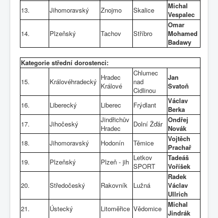
Michal
13.
Jihomoravský
Znojmo
Skalice
Vespalec
Omar
14.
Plzeňský
Tachov
Stříbro
Mohamed
Badawy
Kategorie střední dorostenci:
Chlumec
Hradec
Jan
15.
Královéhradecký
nad
Králové
Svatoň
Cidlinou
Václav
16.
Liberecký
Liberec
Frýdlant
Berka
Jindřichův
Ondřej
17.
Jihočeský
Dolní Žďár
Hradec
Novák
Vojtěch
18.
Jihomoravský
Hodonín
Těmice
Prachař
Letkov
Tadeáš
19.
Plzeňský
Plzeň - jih
SPORT
Voříšek
Radek
20.
Středočeský
Rakovník
Lužná
Václav
Ullrich
Michal
21.
Ústecký
Litoměřice
Vědomice
Jindrák