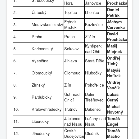
1.
Středočeský
Hora
Janovice
Procházka
Daniel
2.
Ústecký
Teplice
Lhenice
Petrlík
Frýdek -
Jáchym
3.
Moravskoslezský
Kozlovice
Místek
Červenka
David
4.
Praha
Praha
Zličín
Procházka
Kynšperk
Matěj
5.
Karlovarský
Sokolov
nad Ohří
Mlejnek
Ondřej
6.
Vysočina
Jihlava
Stará Říše
Tichý
Matyáš
7.
Olomoucký
Olomouc
Hlubočky
Hofírek
Ondřej
8.
Zlínský
Zlín
Pohořelice
Vančík
Ústí nad
Dolní
Lukáš
9.
Pardubický
Orlicí
Třešňovec
Černý
Michal
10.
Královéhradecký
Trutnov
Dubenec
Novotný
Jablonec
Lučany nad
Tomáš
11.
Liberecký
nad Nisou
Nisou
Engel
České
Tomáš
12.
Jihočeský
Olešník
Budějovice
Macho