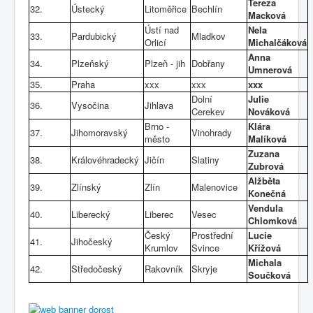
Tereza
32.
Ústecký
Litoměřice
Bechlín
Macková
Ústí nad
Nela
33.
Pardubický
Mladkov
Orlicí
Michalčáková
Anna
34.
Plzeňský
Plzeň - jih
Dobřany
Umnerová
35.
Praha
xxx
xxx
xxx
Dolní
Julie
36.
Vysočina
Jihlava
Cerekev
Nováková
Brno -
Klára
37.
Jihomoravský
Vinohrady
město
Malíková
Zuzana
38.
Královéhradecký
Jičín
Slatiny
Zubrová
Alžběta
39.
Zlínský
Zlín
Malenovice
Konečná
Vendula
40.
Liberecký
Liberec
Vesec
Chlomková
Český
Prostřední
Lucie
41.
Jihočeský
Krumlov
Svince
Křížová
Michala
42.
Středočeský
Rakovník
Skryje
Součková