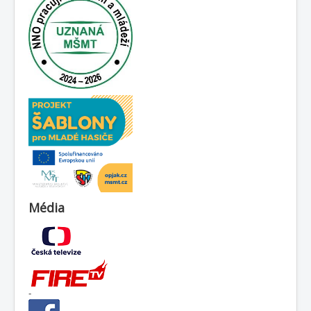
Média
-