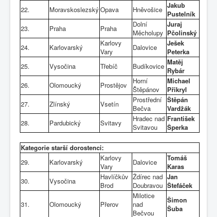
Jakub
22.
Moravskoslezský
Opava
Hněvošice
Pustelník
Dolní
Juraj
23.
Praha
Praha
Měcholupy
Pčolinský
Karlovy
Ješek
24.
Karlovarský
Dalovice
Vary
Peterka
Matěj
25.
Vysočina
Třebíč
Budíkovice
Rybár
Horní
Michael
26.
Olomoucký
Prostějov
Štěpánov
Přikryl
Prostřední
Štěpán
27.
Zlínský
Vsetín
Bečva
Vardžák
Hradec nad
František
28.
Pardubický
Svitavy
Svitavou
Šperka
Kategorie starší dorostenci:
Karlovy
Tomáš
29.
Karlovarský
Dalovice
Vary
Karas
Havlíčkův
Ždírec nad
Jan
30.
Vysočina
Brod
Doubravou
Štefáček
Milotice
Šimon
31.
Olomoucký
Přerov
nad
Šuba
Bečvou