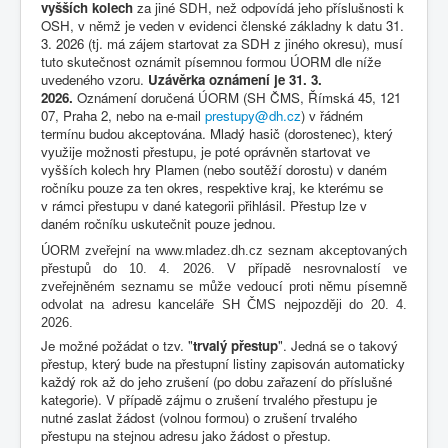
vyšších kolech
za jiné SDH, než odpovídá jeho příslušnosti k
OSH, v němž je veden v evidenci členské základny k datu 31.
3. 2026 (tj. má zájem startovat za SDH z jiného okresu), musí
tuto skutečnost oznámit písemnou formou ÚORM dle níže
uvedeného vzoru.
Uzávěrka oznámení je 31. 3.
2026.
Oznámení doručená ÚORM (SH ČMS, Římská 45, 121
07, Praha 2, nebo na e-mail
prestupy@dh.cz
) v řádném
termínu budou akceptována. Mladý hasič (dorostenec), který
využije možnosti přestupu, je poté oprávněn startovat ve
vyšších kolech hry Plamen (nebo soutěží dorostu) v daném
ročníku pouze za ten okres, respektive kraj, ke kterému se
v rámci přestupu v dané kategorii přihlásil. Přestup lze v
daném ročníku uskutečnit pouze jednou.
ÚORM zveřejní na www.mladez.dh.cz seznam akceptovaných
přestupů do 10. 4. 2026. V případě nesrovnalostí ve
zveřejněném seznamu se může vedoucí proti němu písemně
odvolat na adresu kanceláře SH ČMS nejpozději do 20. 4.
2026.
Je možné požádat o tzv. "
trvalý přestup
". Jedná se o takový
přestup, který bude na přestupní listiny zapisován automaticky
každý rok až do jeho zrušení (po dobu zařazení do příslušné
kategorie). V případě zájmu o zrušení trvalého přestupu je
nutné zaslat žádost (volnou formou) o zrušení trvalého
přestupu na stejnou adresu jako žádost o přestup.