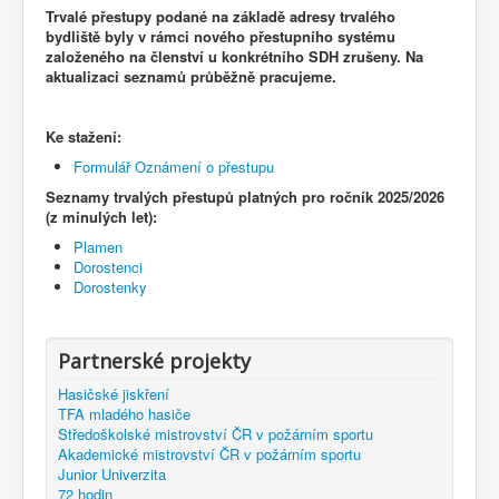
Trvalé přestupy podané na základě adresy trvalého
bydliště byly v rámci nového přestupního systému
založeného na členství u konkrétního SDH zrušeny. Na
aktualizaci seznamů průběžně pracujeme.
Ke stažení:
Formulář Oznámení o přestupu
Seznamy trvalých přestupů platných pro ročník 2025/2026
(z minulých let):
Plamen
Dorostenci
Dorostenky
Partnerské projekty
Hasičské jiskření
TFA mladého hasiče
Středoškolské mistrovství ČR v požárním sportu
Akademické mistrovství ČR v požárním sportu
Junior Univerzita
72 hodin