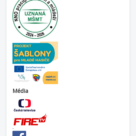
Média
-