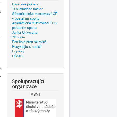
Hasičské jiskření
TFA mladého hasiče
é
Středoškolské mistrovství ČR
v požárním sportu
Akademické mistrovství ČR v
požárním sportu
Junior Univerzita
é
72 hodin
Den boje proti rakovině
Recyklujte s hasiči
Popálky
OČMU
á
v
Spolupracující
organizace
MŠMT