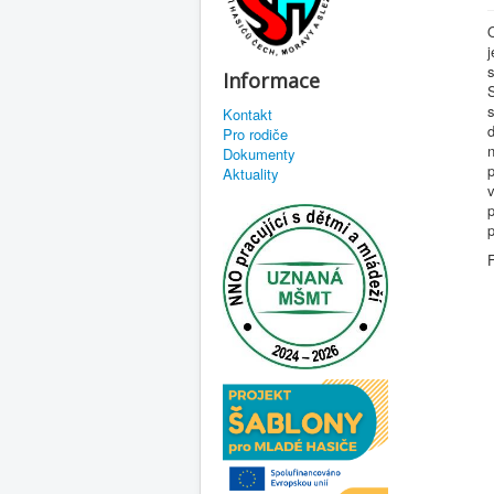
j
Informace
s
Kontakt
d
Pro rodiče
n
Dokumenty
p
Aktuality