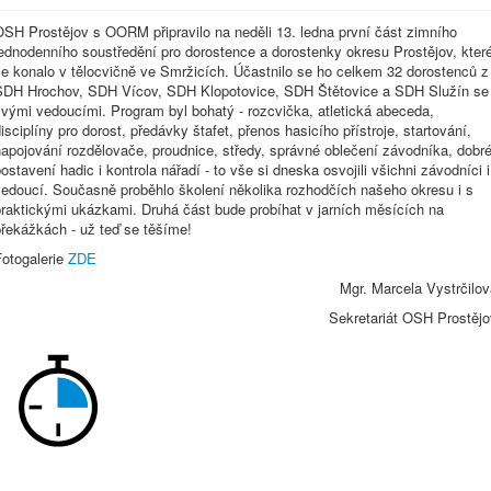
OSH Prostějov s OORM připravilo na neděli 13. ledna první část zimního
ednodenního soustředění pro dorostence a dorostenky okresu Prostějov, kter
se konalo v tělocvičně ve Smržicích. Účastnilo se ho celkem 32 dorostenců z
SDH Hrochov, SDH Vícov, SDH Klopotovice, SDH Štětovice a SDH Služín se
vými vedoucími. Program byl bohatý - rozcvička, atletická abeceda,
isciplíny pro dorost, předávky štafet, přenos hasicího přístroje, startování,
apojování rozdělovače, proudnice, středy, správné oblečení závodníka, dobr
ostavení hadic i kontrola nářadí - to vše si dneska osvojili všichni závodníci i
vedoucí. Současně proběhlo školení několika rozhodčích našeho okresu i s
praktickými ukázkami. Druhá část bude probíhat v jarních měsících na
překážkách - už teď se těšíme!
Fotogalerie
ZDE
Mgr. Marcela Vystrčilov
Sekretariát OSH Prostějo