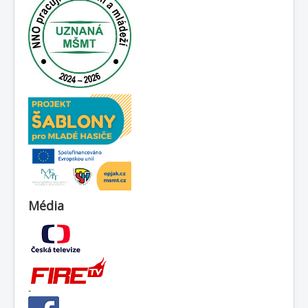
Média
-