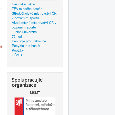
Hasičské jiskření
TFA mladého hasiče
Středoškolské mistrovství ČR
v požárním sportu
Akademické mistrovství ČR v
požárním sportu
Junior Univerzita
72 hodin
Den boje proti rakovině
Recyklujte s hasiči
Popálky
OČMU
Spolupracující
organizace
MŠMT