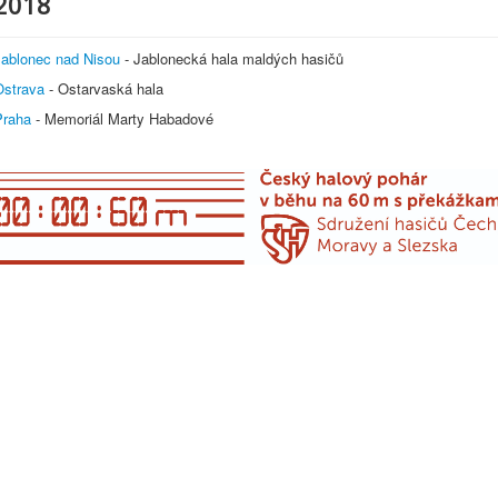
2018
Jablonec nad Nisou
- Jablonecká hala maldých hasičů
Ostrava
- Ostarvaská hala
Praha
- Memoriál Marty Habadové